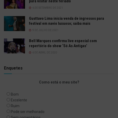
para visitar neste feriado
6 DE SETEMBRO DE 2021
Gusttavo Lima inicia venda de ingressos para
festival em navio luxuoso; saiba mais
9 DE JULHO DE 2021
Bell Marques confirma live especial com
repertório do show ‘Só As Antigas’
6 DE ABRIL DE 2020
Enquetes
Como está o meu site?
Bom
Excelente
Ruim
Pode ser melhorado
Sem comentários