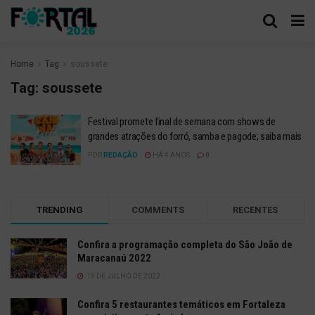
Home
Tag
soussete
Tag:
soussete
Festival promete final de semana com shows de
grandes atrações do forró, samba e pagode; saiba mais
POR
REDAÇÃO
HÁ 4 ANOS
0
TRENDING
COMMENTS
RECENTES
Confira a programação completa do São João de
Maracanaú 2022
19 DE JULHO DE 2022
Confira 5 restaurantes temáticos em Fortaleza