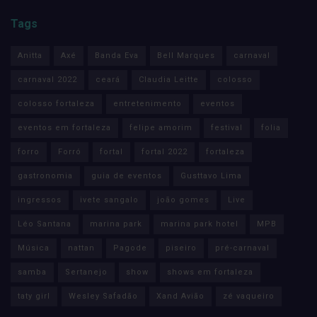
Tags
Anitta
Axé
Banda Eva
Bell Marques
carnaval
carnaval 2022
ceará
Claudia Leitte
colosso
colosso fortaleza
entretenimento
eventos
eventos em fortaleza
felipe amorim
festival
folia
forro
Forró
fortal
fortal 2022
fortaleza
gastronomia
guia de eventos
Gusttavo Lima
ingressos
ivete sangalo
joão gomes
Live
Léo Santana
marina park
marina park hotel
MPB
Música
nattan
Pagode
piseiro
pré-carnaval
samba
Sertanejo
show
shows em fortaleza
taty girl
Wesley Safadão
Xand Avião
zé vaqueiro