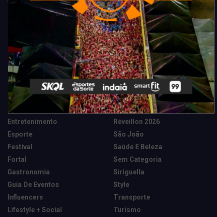
Categorias
Camarote Vip Junino
Marketing E Negócios
Cidade
Música
Destaques
News Tech
Entretenimento
Réveillon 2026
Esporte
São João
Festival
Saúde E Beleza
Fortal
Sem Categoria
Gastronomia
Siriguella
Guia De Eventos
Style
Influencers
Transporte
Lifestyle + Social
Turismo