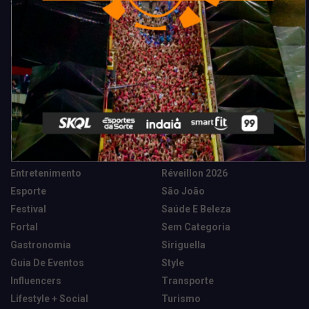
Categorias
Camarote Vip Junino
Marketing E Negócios
Cidade
Música
Destaques
News Tech
Entretenimento
Réveillon 2026
Esporte
São João
Festival
Saúde E Beleza
Fortal
Sem Categoria
Gastronomia
Siriguella
Guia De Eventos
Style
Influencers
Transporte
Lifestyle + Social
Turismo