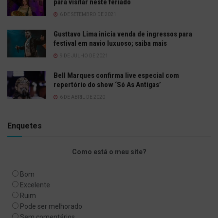
para visitar neste feriado
6 DE SETEMBRO DE 2021
Gusttavo Lima inicia venda de ingressos para
festival em navio luxuoso; saiba mais
9 DE JULHO DE 2021
Bell Marques confirma live especial com
repertório do show ‘Só As Antigas’
6 DE ABRIL DE 2020
Enquetes
Como está o meu site?
Bom
Excelente
Ruim
Pode ser melhorado
Sem comentários