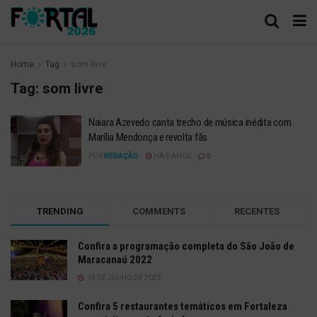
Home
Tag
som livre
Tag:
som livre
Naiara Azevedo canta trecho de música inédita com
Marília Mendonça e revolta fãs
POR
REDAÇÃO
HÁ 5 ANOS
0
TRENDING
COMMENTS
RECENTES
Confira a programação completa do São João de
Maracanaú 2022
19 DE JULHO DE 2022
Confira 5 restaurantes temáticos em Fortaleza