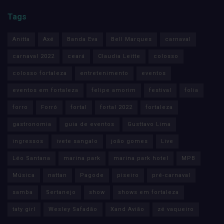
Tags
Anitta
Axé
Banda Eva
Bell Marques
carnaval
carnaval 2022
ceará
Claudia Leitte
colosso
colosso fortaleza
entretenimento
eventos
eventos em fortaleza
felipe amorim
festival
folia
forro
Forró
fortal
fortal 2022
fortaleza
gastronomia
guia de eventos
Gusttavo Lima
ingressos
ivete sangalo
joão gomes
Live
Léo Santana
marina park
marina park hotel
MPB
Música
nattan
Pagode
piseiro
pré-carnaval
samba
Sertanejo
show
shows em fortaleza
taty girl
Wesley Safadão
Xand Avião
zé vaqueiro