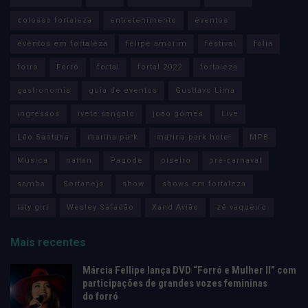
colosso fortaleza
entretenimento
eventos
eventos em fortaleza
felipe amorim
festival
folia
forro
Forró
fortal
fortal 2022
fortaleza
gastronomia
guia de eventos
Gusttavo Lima
ingressos
ivete sangalo
joão gomes
Live
Léo Santana
marina park
marina park hotel
MPB
Música
nattan
Pagode
piseiro
pré-carnaval
samba
Sertanejo
show
shows em fortaleza
taty girl
Wesley Safadão
Xand Avião
zé vaqueiro
Mais recentes
Márcia Fellipe lança DVD “Forró e Mulher II” com
participações de grandes vozes femininas
do forró