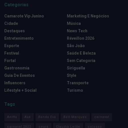
Categorias
Camarote Vip Junino
Marketing E Negócios
Cidade
Música
Destaques
News Tech
Entretenimento
Réveillon 2026
Esporte
São João
Festival
Saúde E Beleza
Fortal
Sem Categoria
Gastronomia
Siriguella
Guia De Eventos
Style
Influencers
Transporte
Lifestyle + Social
Turismo
Tags
Anitta
Axé
Banda Eva
Bell Marques
carnaval
carnaval 2022
ceará
Claudia Leitte
colosso