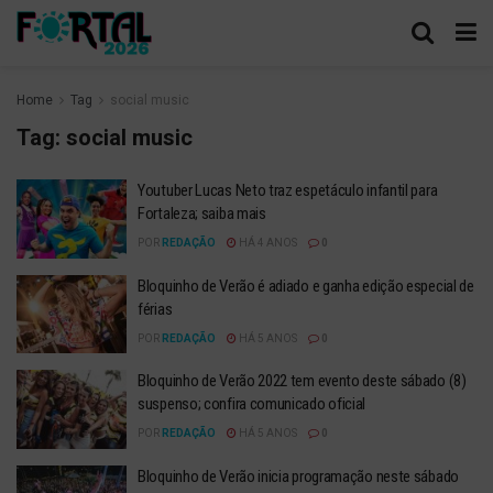
Home
Tag
social music
Tag:
social music
Youtuber Lucas Neto traz espetáculo infantil para
Fortaleza; saiba mais
POR
REDAÇÃO
HÁ 4 ANOS
0
Bloquinho de Verão é adiado e ganha edição especial de
férias
POR
REDAÇÃO
HÁ 5 ANOS
0
Bloquinho de Verão 2022 tem evento deste sábado (8)
suspenso; confira comunicado oficial
POR
REDAÇÃO
HÁ 5 ANOS
0
Bloquinho de Verão inicia programação neste sábado