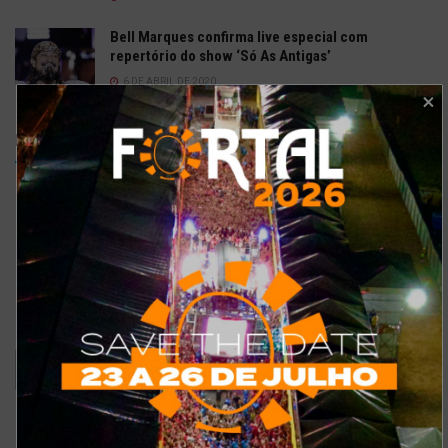
Bell Marques confirma live especial com
repertório do show ‘Só As Antigas’
6 DE ABRIL DE 2020
Enquetes
Como está o meu site?
Bom
Excelente
Ruim
Pode ser melhorado
Sem comentários
Ver resultados