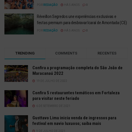
POR
REDAÇÃO
HÁ 5 ANOS
0
Réveillon Segredos une experiências exclusivas e
festas premium para desbravar Icaraí de Amontada (CE)
POR
REDAÇÃO
HÁ 5 ANOS
0
TRENDING
COMMENTS
RECENTES
Confira a programação completa do São João de
Maracanaú 2022
19 DE JULHO DE 2022
Confira 5 restaurantes temáticos em Fortaleza
para visitar neste feriado
6 DE SETEMBRO DE 2021
Gusttavo Lima inicia venda de ingressos para
festival em navio luxuoso; saiba mais
9 DE JULHO DE 2021