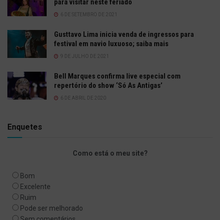
para visitar neste feriado
6 DE SETEMBRO DE 2021
Gusttavo Lima inicia venda de ingressos para
festival em navio luxuoso; saiba mais
9 DE JULHO DE 2021
Bell Marques confirma live especial com
repertório do show ‘Só As Antigas’
6 DE ABRIL DE 2020
Enquetes
Como está o meu site?
Bom
Excelente
Ruim
Pode ser melhorado
Sem comentários