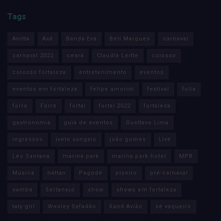
Tags
Anitta
Axé
Banda Eva
Bell Marques
carnaval
carnaval 2022
ceará
Claudia Leitte
colosso
colosso fortaleza
entretenimento
eventos
eventos em fortaleza
felipe amorim
festival
folia
forro
Forró
fortal
fortal 2022
fortaleza
gastronomia
guia de eventos
Gusttavo Lima
ingressos
ivete sangalo
joão gomes
Live
Léo Santana
marina park
marina park hotel
MPB
Música
nattan
Pagode
piseiro
pré-carnaval
samba
Sertanejo
show
shows em fortaleza
taty girl
Wesley Safadão
Xand Avião
zé vaqueiro