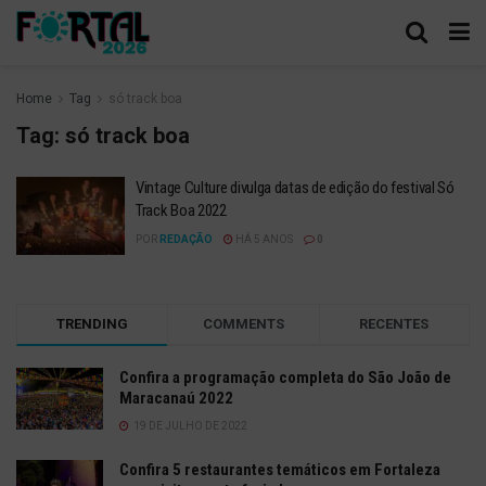
Home
Tag
só track boa
Tag:
só track boa
Vintage Culture divulga datas de edição do festival Só
Track Boa 2022
POR
REDAÇÃO
HÁ 5 ANOS
0
TRENDING
COMMENTS
RECENTES
Confira a programação completa do São João de
Maracanaú 2022
19 DE JULHO DE 2022
Confira 5 restaurantes temáticos em Fortaleza