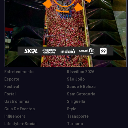
Categorias
Camarote Vip Junino
Marketing E Negócios
Cidade
Música
Destaques
News Tech
Entretenimento
Réveillon 2026
Esporte
São João
Festival
Saúde E Beleza
Fortal
Sem Categoria
Gastronomia
Siriguella
Guia De Eventos
Style
Influencers
Transporte
Lifestyle + Social
Turismo