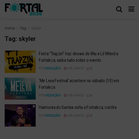
Home
Tag
skyler
Tag:
skyler
Festa “Trapzin” traz shows de Wiu e Lil Whind a
Fortaleza; saiba tudo sobre o evento
POR
REDAÇÃO
HÁ 3 ANOS
0
‘Me Leva Festival’ acontece no sábado (10) em
Fortaleza
POR
REDAÇÃO
HÁ 4 ANOS
0
Harmonia do Samba volta a Fortaleza; confira
POR
REDAÇÃO
HÁ 5 ANOS
0