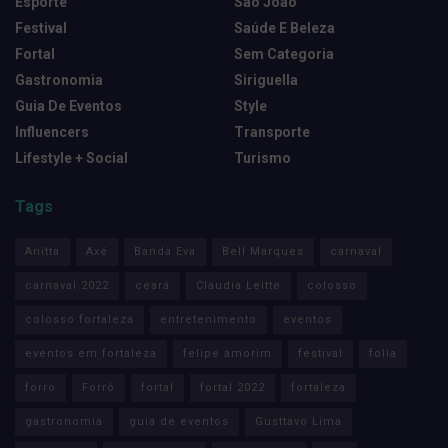
Esporte
São João
Festival
Saúde E Beleza
Fortal
Sem Categoria
Gastronomia
Siriguella
Guia De Eventos
Style
Influencers
Transporte
Lifestyle + Social
Turismo
Tags
Anitta
Axé
Banda Eva
Bell Marques
carnaval
carnaval 2022
ceará
Claudia Leitte
colosso
colosso fortaleza
entretenimento
eventos
eventos em fortaleza
felipe amorim
festival
folia
forro
Forró
fortal
fortal 2022
fortaleza
gastronomia
guia de eventos
Gusttavo Lima