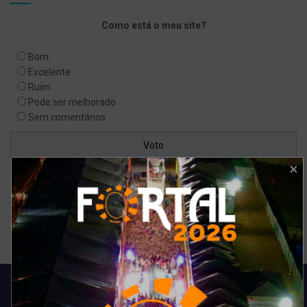
Como está o meu site?
Bom
Excelente
Ruim
Pode ser melhorado
Sem comentários
Ver resultados
Arquivo de enquete