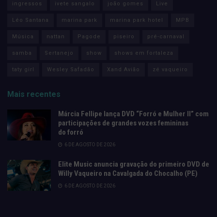
ingressos
ivete sangalo
joão gomes
Live
Léo Santana
marina park
marina park hotel
MPB
Música
nattan
Pagode
piseiro
pré-carnaval
samba
Sertanejo
show
shows em fortaleza
taty girl
Wesley Safadão
Xand Avião
zé vaqueiro
Mais recentes
Márcia Fellipe lança DVD “Forró e Mulher II” com
participações de grandes vozes femininas
do forró
6 DE AGOSTO DE 2026
Elite Music anuncia gravação do primeiro DVD de
Willy Vaqueiro na Cavalgada do Chocalho (PE)
6 DE AGOSTO DE 2026