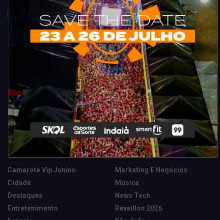
Acompanhe todas as novidades do entretenimento na região de
Fortaleza. Dicas, promoções, coberturas exclusivas e muito mais.
Categorias
Camarote Vip Junino
Marketing E Negócios
Cidade
Música
Destaques
News Tech
Entretenimento
Réveillon 2026