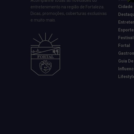
Acompanhe todas as novidades do
Cidade
entretenimento na região de Fortaleza.
Dicas, promoções, coberturas exclusivas
Destaq
e muito mais.
Entrete
Esporte
Festival
Fortal
Gastro
Guia De
Influen
Lifestyl