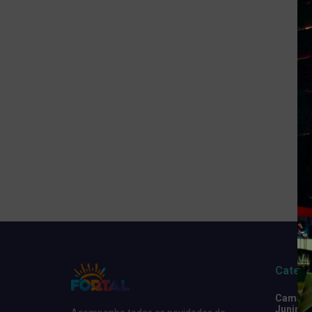
Catego
Camarot
Junino