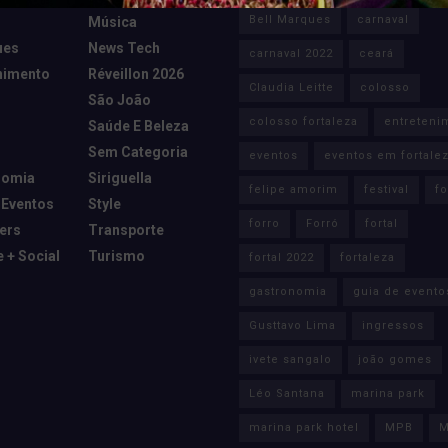
Bell Marques
carnaval
Música
ues
News Tech
carnaval 2022
ceará
nimento
Réveillon 2026
Claudia Leitte
colosso
São João
colosso fortaleza
entreteni
Saúde E Beleza
Sem Categoria
eventos
eventos em fortale
nomia
Siriguella
felipe amorim
festival
fo
 Eventos
Style
forro
Forró
fortal
cers
Transporte
e + Social
Turismo
fortal 2022
fortaleza
gastronomia
guia de evento
Gusttavo Lima
ingressos
ivete sangalo
joão gomes
Léo Santana
marina park
marina park hotel
MPB
M