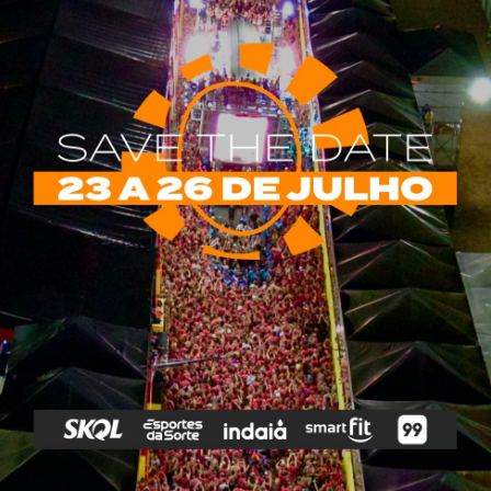
rias
Tags
e Vip
Marketing E
Anitta
Axé
Banda Eva
Negócios