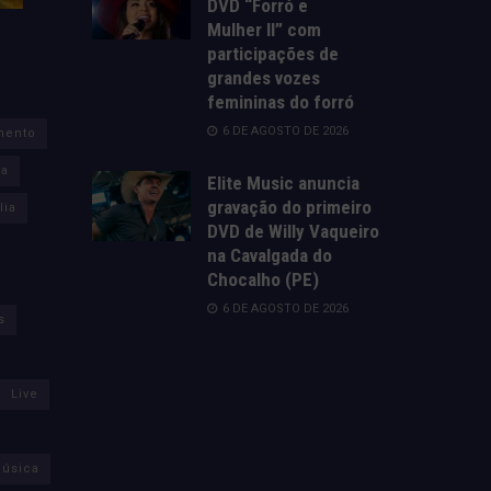
DVD “Forró e
Mulher II” com
participações de
grandes vozes
femininas do forró
6 DE AGOSTO DE 2026
mento
za
Elite Music anuncia
gravação do primeiro
lia
DVD de Willy Vaqueiro
na Cavalgada do
Chocalho (PE)
6 DE AGOSTO DE 2026
s
Live
úsica