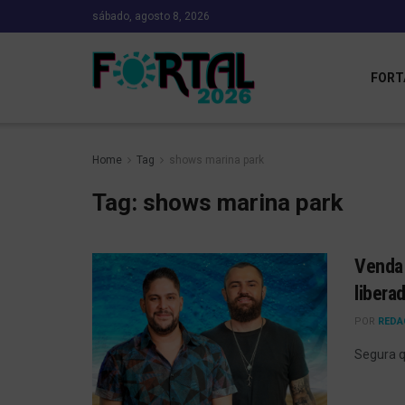
sábado, agosto 8, 2026
FORT
Home
Tag
shows marina park
Tag:
shows marina park
Venda 
libera
POR
REDA
Segura q