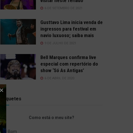
visitar neste feriado
6 DE SETEMBRO DE 2021
Gusttavo Lima inicia venda de
ingressos para festival em
navio luxuoso; saiba mais
9 DE JULHO DE 2021
Bell Marques confirma live
especial com repertório do
show ‘Só As Antigas’
6 DE ABRIL DE 2020
Enquetes
Como está o meu site?
Bom