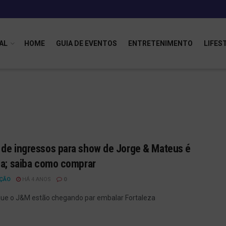
AL
HOME
GUIA DE EVENTOS
ENTRETENIMENTO
LIFES
de ingressos para show de Jorge & Mateus é
da; saiba como comprar
ÇÃO
HÁ 4 ANOS
0
ue o J&M estão chegando par embalar Fortaleza