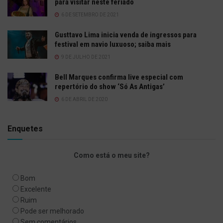
para visitar neste feriado
6 DE SETEMBRO DE 2021
Gusttavo Lima inicia venda de ingressos para
festival em navio luxuoso; saiba mais
9 DE JULHO DE 2021
Bell Marques confirma live especial com
repertório do show ‘Só As Antigas’
6 DE ABRIL DE 2020
Enquetes
Como está o meu site?
Bom
Excelente
Ruim
Pode ser melhorado
Sem comentários