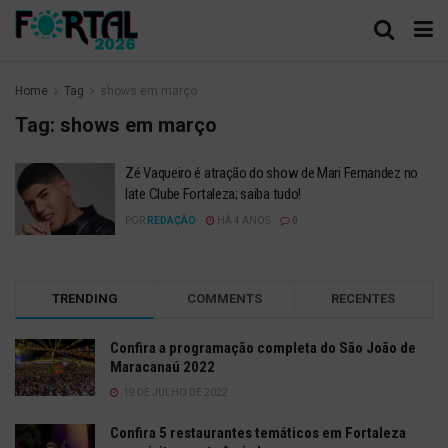
Home
Tag
shows em março
Tag:
shows em março
Zé Vaqueiro é atração do show de Mari Fernandez no
Iate Clube Fortaleza; saiba tudo!
POR
REDAÇÃO
HÁ 4 ANOS
0
TRENDING
COMMENTS
RECENTES
Confira a programação completa do São João de
Maracanaú 2022
19 DE JULHO DE 2022
Confira 5 restaurantes temáticos em Fortaleza