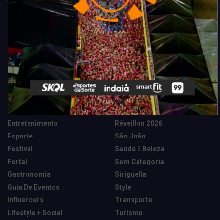
Categorias
Camarote Vip Junino
Marketing E Negócios
Cidade
Música
Destaques
News Tech
Entretenimento
Réveillon 2026
Esporte
São João
Festival
Saúde E Beleza
Fortal
Sem Categoria
Gastronomia
Siriguella
Guia De Eventos
Style
Influencers
Transporte
Lifestyle + Social
Turismo