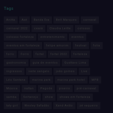
Tags
Anitta
Axé
Banda Eva
Bell Marques
carnaval
carnaval 2022
ceará
Claudia Leitte
colosso
colosso fortaleza
entretenimento
eventos
eventos em fortaleza
felipe amorim
festival
folia
forro
Forró
fortal
fortal 2022
fortaleza
gastronomia
guia de eventos
Gusttavo Lima
ingressos
ivete sangalo
joão gomes
Live
Léo Santana
marina park
marina park hotel
MPB
Música
nattan
Pagode
piseiro
pré-carnaval
samba
Sertanejo
show
shows em fortaleza
taty girl
Wesley Safadão
Xand Avião
zé vaqueiro