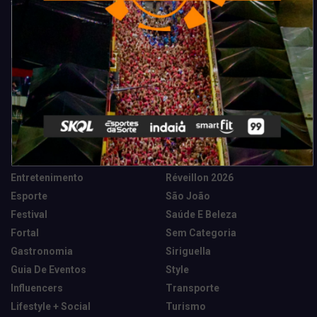
Categorias
Camarote Vip Junino
Marketing E Negócios
Cidade
Música
Destaques
News Tech
Entretenimento
Réveillon 2026
Esporte
São João
Festival
Saúde E Beleza
Fortal
Sem Categoria
Gastronomia
Siriguella
Guia De Eventos
Style
Influencers
Transporte
Lifestyle + Social
Turismo