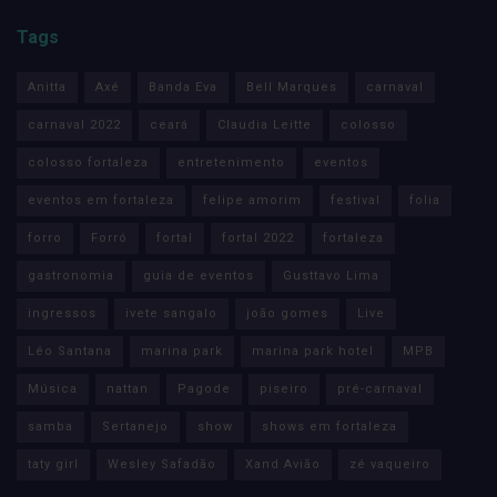
Tags
Anitta
Axé
Banda Eva
Bell Marques
carnaval
carnaval 2022
ceará
Claudia Leitte
colosso
colosso fortaleza
entretenimento
eventos
eventos em fortaleza
felipe amorim
festival
folia
forro
Forró
fortal
fortal 2022
fortaleza
gastronomia
guia de eventos
Gusttavo Lima
ingressos
ivete sangalo
joão gomes
Live
Léo Santana
marina park
marina park hotel
MPB
Música
nattan
Pagode
piseiro
pré-carnaval
samba
Sertanejo
show
shows em fortaleza
taty girl
Wesley Safadão
Xand Avião
zé vaqueiro