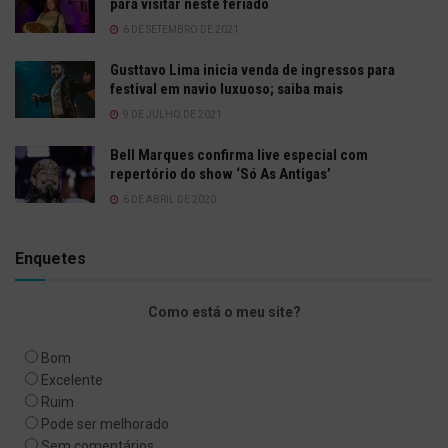
para visitar neste feriado
6 DE SETEMBRO DE 2021
Gusttavo Lima inicia venda de ingressos para
festival em navio luxuoso; saiba mais
9 DE JULHO DE 2021
Bell Marques confirma live especial com
repertório do show ‘Só As Antigas’
6 DE ABRIL DE 2020
Enquetes
Como está o meu site?
Bom
Excelente
Ruim
Pode ser melhorado
Sem comentários