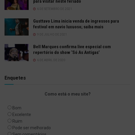
para visitar neste feriado
6 DE SETEMBRO DE 2021
Gusttavo Lima inicia venda de ingressos para
festival em navio luxuoso; saiba mais
9 DE JULHO DE 2021
Bell Marques confirma live especial com
repertório do show ‘Só As Antigas’
6 DE ABRIL DE 2020
Enquetes
Como está o meu site?
Bom
Excelente
Ruim
Pode ser melhorado
Sem comentários