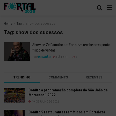
Home
Tag
show dos sucessos
Tag:
show dos sucessos
Show de Zé Ramalho em Fortaleza recebe novo ponto
físico de vendas
POR
REDAÇÃO
HÁ 4 ANOS
0
TRENDING
COMMENTS
RECENTES
Confira a programação completa do São João de
Maracanaú 2022
19 DE JULHO DE 2022
Confira 5 restaurantes temáticos em Fortaleza