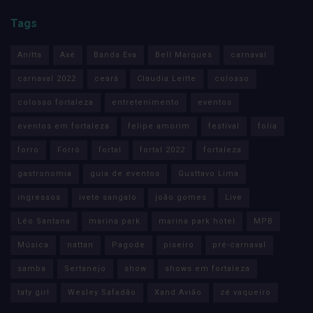
Tags
Anitta
Axé
Banda Eva
Bell Marques
carnaval
carnaval 2022
ceará
Claudia Leitte
colosso
colosso fortaleza
entretenimento
eventos
eventos em fortaleza
felipe amorim
festival
folia
forro
Forró
fortal
fortal 2022
fortaleza
gastronomia
guia de eventos
Gusttavo Lima
ingressos
ivete sangalo
joão gomes
Live
Léo Santana
marina park
marina park hotel
MPB
Música
nattan
Pagode
piseiro
pré-carnaval
samba
Sertanejo
show
shows em fortaleza
taty girl
Wesley Safadão
Xand Avião
zé vaqueiro