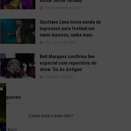
visitar neste feriado
6 DE SETEMBRO DE 2021
Gusttavo Lima inicia venda de
ingressos para festival em
navio luxuoso; saiba mais
9 DE JULHO DE 2021
Bell Marques confirma live
especial com repertório do
show ‘Só As Antigas’
6 DE ABRIL DE 2020
Enquetes
Como está o meu site?
Bom