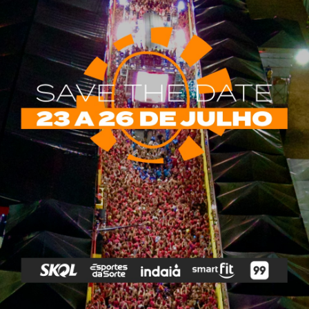
rias
Tags
e Vip
Marketing E
Anitta
Axé
Banda Eva
Negócios