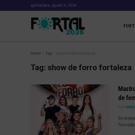
quinta-feira, agosto 6, 2026
FORT
Home
Tag
show de forro fortaleza
Tag:
show de forro fortaleza
Mastru
de for
POR
REDA
Se prepa
forrozão