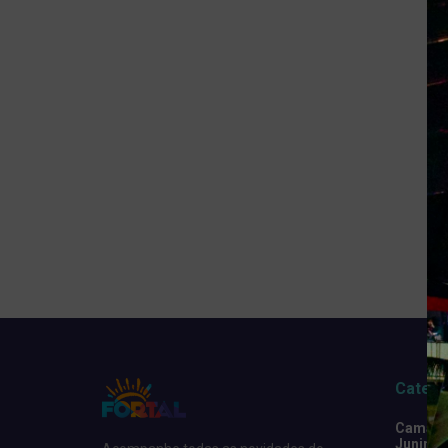
Catego
Camarot
Junino