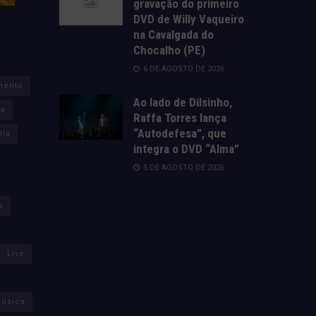
gravação do primeiro
DVD de Willy Vaqueiro
na Cavalgada do
Chocalho (PE)
6 DE AGOSTO DE 2026
mento
Ao lado de Dilsinho,
za
Raffa Torres lança
“Autodefesa”, que
lia
integra o DVD “Alma”
5 DE AGOSTO DE 2026
s
Live
úsica