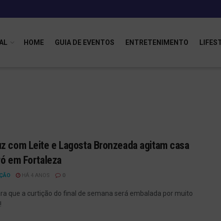
AL
HOME
GUIA DE EVENTOS
ENTRETENIMENTO
LIFES
z com Leite e Lagosta Bronzeada agitam casa
ró em Fortaleza
ÇÃO
HÁ 4 ANOS
0
ra que a curtição do final de semana será embalada por muito
!