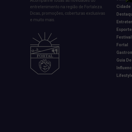
Acompanhe todas as novidades do
Cidade
entretenimento na região de Fortaleza.
Dicas, promoções, coberturas exclusivas
Destaq
e muito mais.
Entrete
Esporte
Festival
Fortal
Gastro
Guia De
Influen
Lifestyl