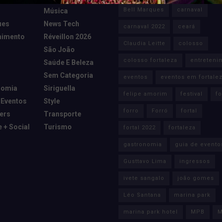
Bell Marques
carnaval
Música
ues
News Tech
carnaval 2022
ceará
nimento
Réveillon 2026
Claudia Leitte
colosso
São João
colosso fortaleza
entreteni
Saúde E Beleza
Sem Categoria
eventos
eventos em fortale
nomia
Siriguella
felipe amorim
festival
fo
 Eventos
Style
forro
Forró
fortal
cers
Transporte
e + Social
Turismo
fortal 2022
fortaleza
gastronomia
guia de evento
Gusttavo Lima
ingressos
ivete sangalo
joão gomes
Léo Santana
marina park
marina park hotel
MPB
M