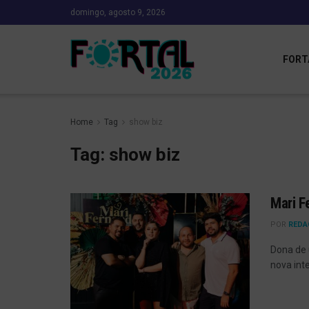
domingo, agosto 9, 2026
FORT
Home
Tag
show biz
Tag:
show biz
Mari F
POR
REDA
Dona de 
nova int