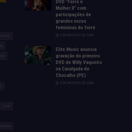
DVD “Forró e
Mulher II” com
participações de
grandes vozes
femininas do forró
6 DE AGOSTO DE 2026
mento
za
Elite Music anuncia
gravação do primeiro
lia
DVD de Willy Vaqueiro
na Cavalgada do
Chocalho (PE)
6 DE AGOSTO DE 2026
s
Live
úsica