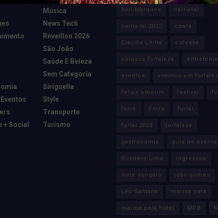
Bell Marques
carnaval
Música
ues
News Tech
carnaval 2022
ceará
nimento
Réveillon 2026
Claudia Leitte
colosso
São João
colosso fortaleza
entreteni
Saúde E Beleza
Sem Categoria
eventos
eventos em fortale
nomia
Siriguella
felipe amorim
festival
fo
 Eventos
Style
forro
Forró
fortal
cers
Transporte
e + Social
Turismo
fortal 2022
fortaleza
gastronomia
guia de evento
Gusttavo Lima
ingressos
ivete sangalo
joão gomes
Léo Santana
marina park
marina park hotel
MPB
M