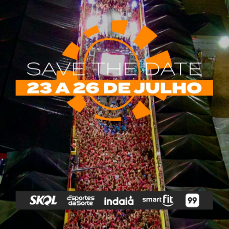
rias
Tags
e Vip
Marketing E
Anitta
Axé
Banda Eva
Negócios