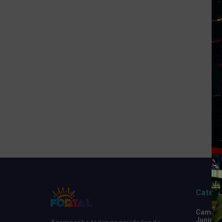
Catego
Camarot
Junino