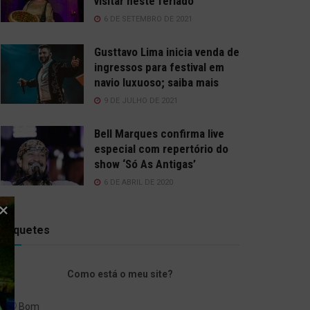
visitar neste feriado
6 DE SETEMBRO DE 2021
Gusttavo Lima inicia venda de
ingressos para festival em
navio luxuoso; saiba mais
9 DE JULHO DE 2021
Bell Marques confirma live
especial com repertório do
show ‘Só As Antigas’
6 DE ABRIL DE 2020
Enquetes
Como está o meu site?
Bom