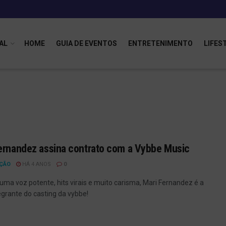
AL
HOME
GUIA DE EVENTOS
ENTRETENIMENTO
LIFES
ernandez assina contrato com a Vybbe Music
ÇÃO
HÁ 4 ANOS
0
uma voz potente, hits virais e muito carisma, Mari Fernandez é a
egrante do casting da vybbe!