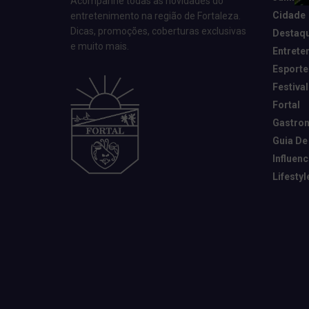
Acompanhe todas as novidades do
Cidade
entretenimento na região de Fortaleza.
Dicas, promoções, coberturas exclusivas
Destaq
e muito mais.
Entrete
Esporte
Festival
Fortal
Gastro
Guia De
Influen
Lifestyl