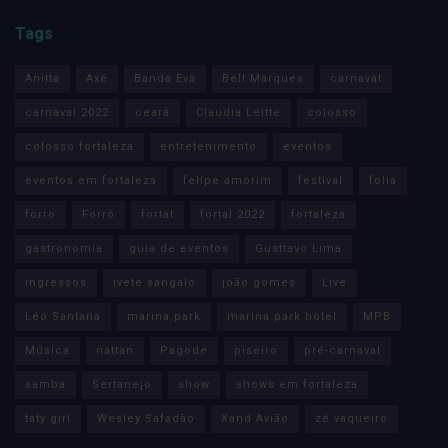
Tags
Anitta
Axé
Banda Eva
Bell Marques
carnaval
carnaval 2022
ceará
Claudia Leitte
colosso
colosso fortaleza
entretenimento
eventos
eventos em fortaleza
felipe amorim
festival
folia
forro
Forró
fortal
fortal 2022
fortaleza
gastronomia
guia de eventos
Gusttavo Lima
ingressos
ivete sangalo
joão gomes
Live
Léo Santana
marina park
marina park hotel
MPB
Música
nattan
Pagode
piseiro
pré-carnaval
samba
Sertanejo
show
shows em fortaleza
taty girl
Wesley Safadão
Xand Avião
zé vaqueiro