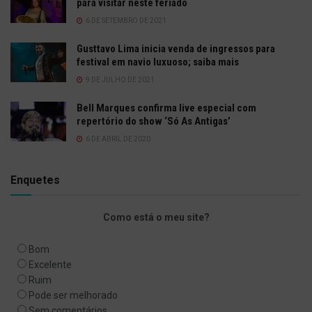
para visitar neste feriado
6 DE SETEMBRO DE 2021
Gusttavo Lima inicia venda de ingressos para
festival em navio luxuoso; saiba mais
9 DE JULHO DE 2021
Bell Marques confirma live especial com
repertório do show ‘Só As Antigas’
6 DE ABRIL DE 2020
Enquetes
Como está o meu site?
Bom
Excelente
Ruim
Pode ser melhorado
Sem comentários