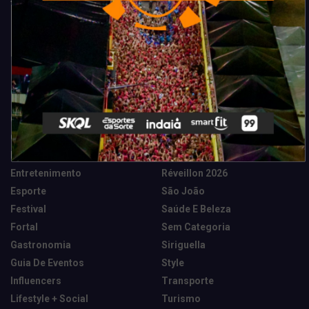
Categorias
Camarote Vip Junino
Marketing E Negócios
Cidade
Música
Destaques
News Tech
Entretenimento
Réveillon 2026
Esporte
São João
Festival
Saúde E Beleza
Fortal
Sem Categoria
Gastronomia
Siriguella
Guia De Eventos
Style
Influencers
Transporte
Lifestyle + Social
Turismo