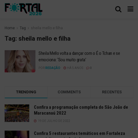
Home
Tag
sheila mello e filha
Tag:
sheila mello e filha
Sheila Mello volta a dançar com o É o Tchan e se
emociona: ‘Sou muito grata’
POR
REDAÇÃO
HÁ 5 ANOS
0
TRENDING
COMMENTS
RECENTES
Confira a programação completa do São João de
Maracanaú 2022
19 DE JULHO DE 2022
Confira 5 restaurantes temáticos em Fortaleza