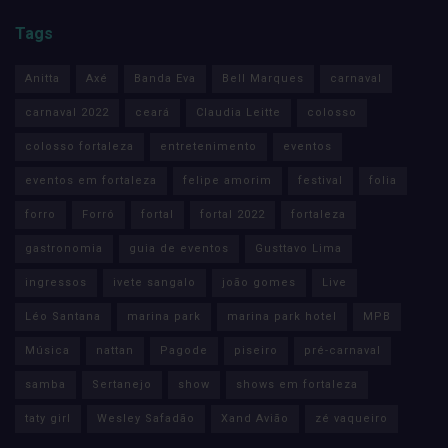
Tags
Anitta
Axé
Banda Eva
Bell Marques
carnaval
carnaval 2022
ceará
Claudia Leitte
colosso
colosso fortaleza
entretenimento
eventos
eventos em fortaleza
felipe amorim
festival
folia
forro
Forró
fortal
fortal 2022
fortaleza
gastronomia
guia de eventos
Gusttavo Lima
ingressos
ivete sangalo
joão gomes
Live
Léo Santana
marina park
marina park hotel
MPB
Música
nattan
Pagode
piseiro
pré-carnaval
samba
Sertanejo
show
shows em fortaleza
taty girl
Wesley Safadão
Xand Avião
zé vaqueiro