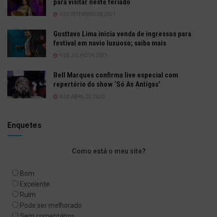
para visitar neste feriado
6 DE SETEMBRO DE 2021
Gusttavo Lima inicia venda de ingressos para
festival em navio luxuoso; saiba mais
9 DE JULHO DE 2021
Bell Marques confirma live especial com
repertório do show ‘Só As Antigas’
6 DE ABRIL DE 2020
Enquetes
Como está o meu site?
Bom
Excelente
Ruim
Pode ser melhorado
Sem comentários