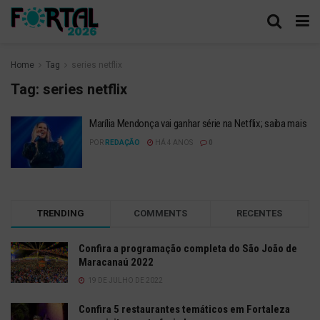
Home
Tag
series netflix
Tag:
series netflix
Marília Mendonça vai ganhar série na Netflix; saiba mais
POR
REDAÇÃO
HÁ 4 ANOS
0
TRENDING
COMMENTS
RECENTES
Confira a programação completa do São João de
Maracanaú 2022
19 DE JULHO DE 2022
Confira 5 restaurantes temáticos em Fortaleza