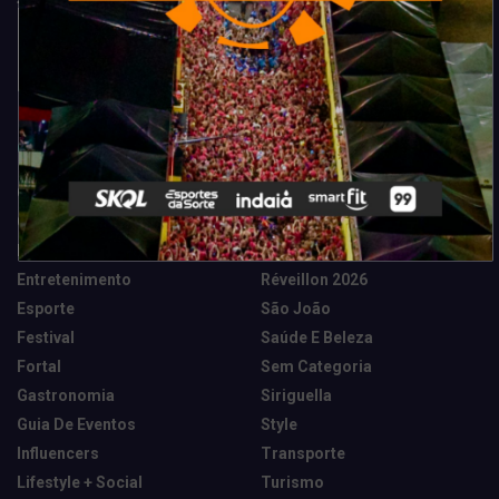
Categorias
Camarote Vip Junino
Marketing E Negócios
Cidade
Música
Destaques
News Tech
Entretenimento
Réveillon 2026
Esporte
São João
Festival
Saúde E Beleza
Fortal
Sem Categoria
Gastronomia
Siriguella
Guia De Eventos
Style
Influencers
Transporte
Lifestyle + Social
Turismo