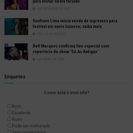
para visitar neste feriado
6 DE SETEMBRO DE 2021
Gusttavo Lima inicia venda de ingressos para
festival em navio luxuoso; saiba mais
9 DE JULHO DE 2021
Bell Marques confirma live especial com
repertório do show ‘Só As Antigas’
6 DE ABRIL DE 2020
Enquetes
Como está o meu site?
Bom
Excelente
Ruim
Pode ser melhorado
Sem comentários