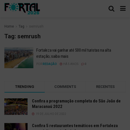
Home
Tag
semrush
Tag:
semrush
Fortaleza vai ganhar até 500 mil turistas na alta
estação; saiba mais
POR
REDAÇÃO
HÁ 5 ANOS
0
TRENDING
COMMENTS
RECENTES
Confira a programação completa do São João de
Maracanaú 2022
19 DE JULHO DE 2022
Confira 5 restaurantes temáticos em Fortaleza