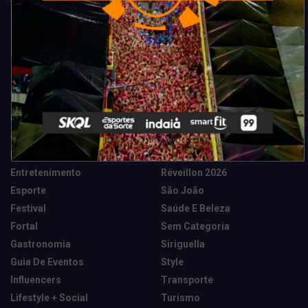
Categorias
Camarote Vip Junino
Marketing E Negócios
Cidade
Música
Destaques
News Tech
Entretenimento
Réveillon 2026
Esporte
São João
Festival
Saúde E Beleza
Fortal
Sem Categoria
Gastronomia
Siriguella
Guia De Eventos
Style
Influencers
Transporte
Lifestyle + Social
Turismo