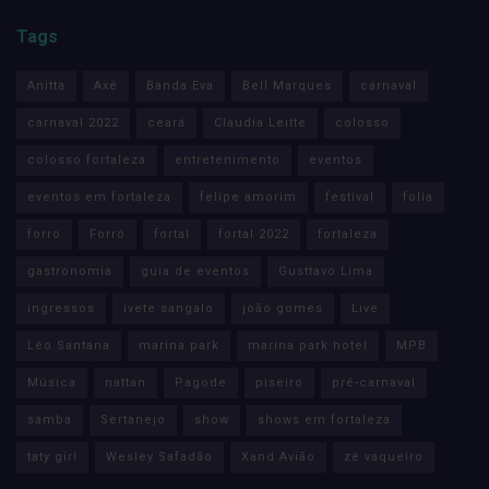
Tags
Anitta
Axé
Banda Eva
Bell Marques
carnaval
carnaval 2022
ceará
Claudia Leitte
colosso
colosso fortaleza
entretenimento
eventos
eventos em fortaleza
felipe amorim
festival
folia
forro
Forró
fortal
fortal 2022
fortaleza
gastronomia
guia de eventos
Gusttavo Lima
ingressos
ivete sangalo
joão gomes
Live
Léo Santana
marina park
marina park hotel
MPB
Música
nattan
Pagode
piseiro
pré-carnaval
samba
Sertanejo
show
shows em fortaleza
taty girl
Wesley Safadão
Xand Avião
zé vaqueiro