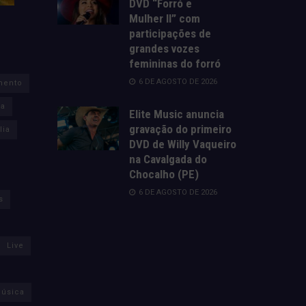
DVD “Forró e
Mulher II” com
participações de
grandes vozes
femininas do forró
6 DE AGOSTO DE 2026
mento
za
Elite Music anuncia
gravação do primeiro
lia
DVD de Willy Vaqueiro
na Cavalgada do
Chocalho (PE)
6 DE AGOSTO DE 2026
s
Live
úsica