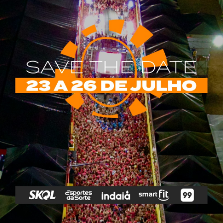
rias
Tags
e Vip
Marketing E
Anitta
Axé
Banda Eva
Negócios