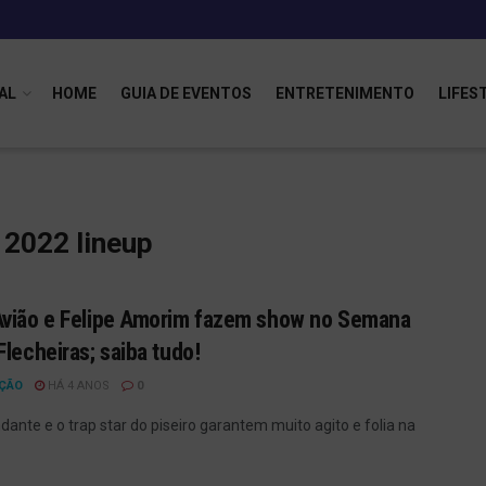
AL
HOME
GUIA DE EVENTOS
ENTRETENIMENTO
LIFES
 2022 lineup
vião e Felipe Amorim fazem show no Semana
Flecheiras; saiba tudo!
ÇÃO
HÁ 4 ANOS
0
ante e o trap star do piseiro garantem muito agito e folia na