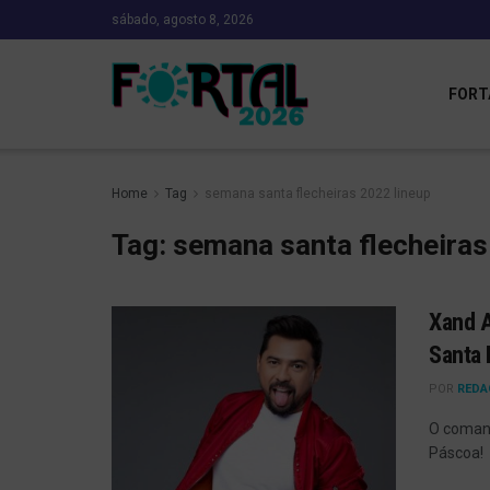
sábado, agosto 8, 2026
FORT
Home
Tag
semana santa flecheiras 2022 lineup
Tag:
semana santa flecheiras
Xand A
Santa 
POR
REDA
O comand
Páscoa!