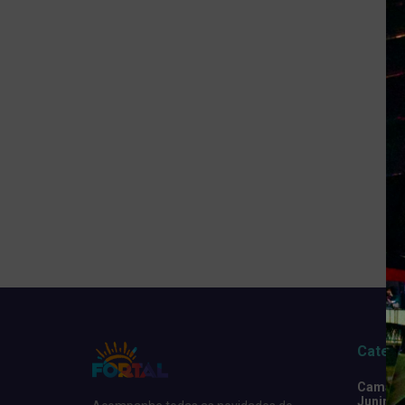
Catego
Camarot
Junino