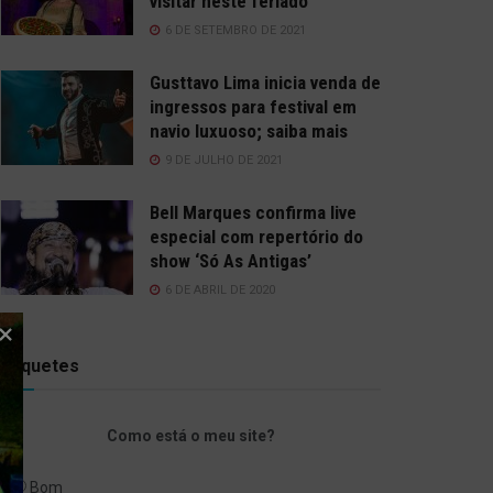
visitar neste feriado
6 DE SETEMBRO DE 2021
Gusttavo Lima inicia venda de
ingressos para festival em
navio luxuoso; saiba mais
9 DE JULHO DE 2021
Bell Marques confirma live
especial com repertório do
show ‘Só As Antigas’
6 DE ABRIL DE 2020
Enquetes
Como está o meu site?
Bom