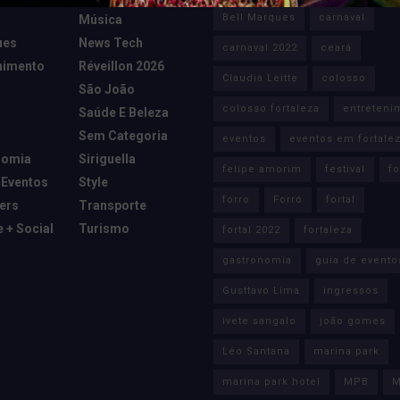
Bell Marques
carnaval
Música
ues
News Tech
carnaval 2022
ceará
nimento
Réveillon 2026
Claudia Leitte
colosso
São João
colosso fortaleza
entreteni
Saúde E Beleza
Sem Categoria
eventos
eventos em fortale
nomia
Siriguella
felipe amorim
festival
fo
 Eventos
Style
forro
Forró
fortal
cers
Transporte
e + Social
Turismo
fortal 2022
fortaleza
gastronomia
guia de evento
Gusttavo Lima
ingressos
ivete sangalo
joão gomes
Léo Santana
marina park
marina park hotel
MPB
M