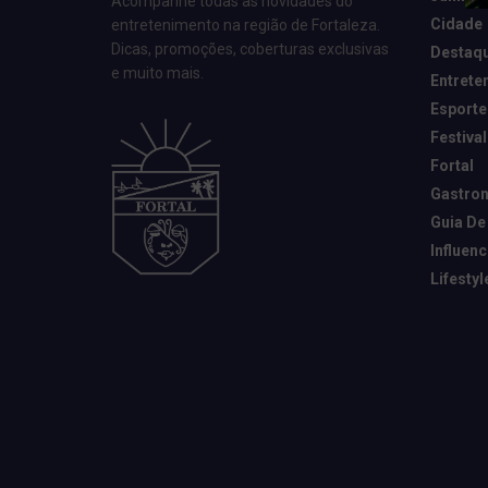
Acompanhe todas as novidades do
Cidade
entretenimento na região de Fortaleza.
Dicas, promoções, coberturas exclusivas
Destaq
e muito mais.
Entrete
Esporte
Festival
Fortal
Gastro
Guia De
Influen
Lifestyl