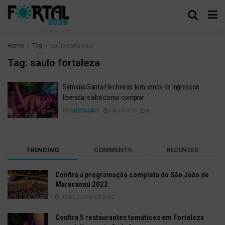
Home
Tag
saulo fortaleza
Tag:
saulo fortaleza
Semana Santa Flecheiras tem venda de ingressos
liberada; saiba como comprar
POR
REDAÇÃO
HÁ 4 ANOS
0
TRENDING
COMMENTS
RECENTES
Confira a programação completa do São João de
Maracanaú 2022
19 DE JULHO DE 2022
Confira 5 restaurantes temáticos em Fortaleza