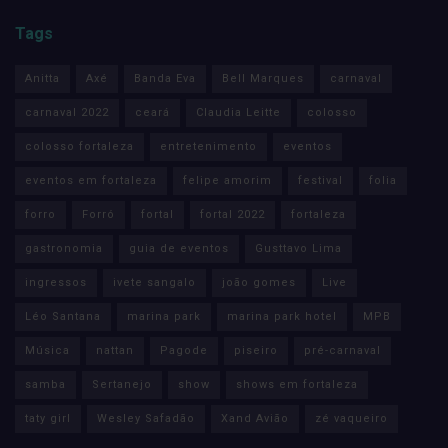
Tags
Anitta
Axé
Banda Eva
Bell Marques
carnaval
carnaval 2022
ceará
Claudia Leitte
colosso
colosso fortaleza
entretenimento
eventos
eventos em fortaleza
felipe amorim
festival
folia
forro
Forró
fortal
fortal 2022
fortaleza
gastronomia
guia de eventos
Gusttavo Lima
ingressos
ivete sangalo
joão gomes
Live
Léo Santana
marina park
marina park hotel
MPB
Música
nattan
Pagode
piseiro
pré-carnaval
samba
Sertanejo
show
shows em fortaleza
taty girl
Wesley Safadão
Xand Avião
zé vaqueiro