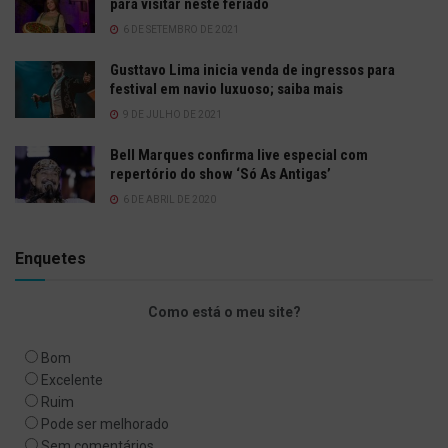
para visitar neste feriado
6 DE SETEMBRO DE 2021
Gusttavo Lima inicia venda de ingressos para
festival em navio luxuoso; saiba mais
9 DE JULHO DE 2021
Bell Marques confirma live especial com
repertório do show ‘Só As Antigas’
6 DE ABRIL DE 2020
Enquetes
Como está o meu site?
Bom
Excelente
Ruim
Pode ser melhorado
Sem comentários