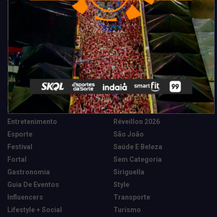
Categorias
Camarote Vip Junino
Marketing E Negócios
Cidade
Música
Destaques
News Tech
Entretenimento
Réveillon 2026
Esporte
São João
Festival
Saúde E Beleza
Fortal
Sem Categoria
Gastronomia
Siriguella
Guia De Eventos
Style
Influencers
Transporte
Lifestyle + Social
Turismo