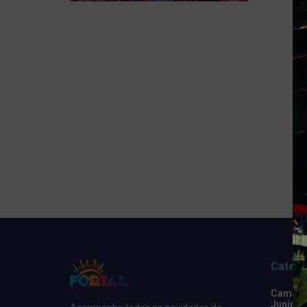
Catego
Camarot
Junino