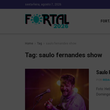
sexta-feira, agosto 7, 2026
FORT
Home
Tag
saulo fernandes show
Tag:
saulo fernandes show
Saulo 
POR
REDA
Foto: He
Domingo 