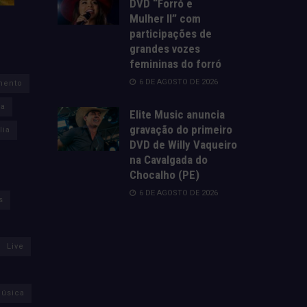
DVD “Forró e
Mulher II” com
participações de
grandes vozes
femininas do forró
6 DE AGOSTO DE 2026
mento
za
Elite Music anuncia
gravação do primeiro
lia
DVD de Willy Vaqueiro
na Cavalgada do
Chocalho (PE)
6 DE AGOSTO DE 2026
s
Live
úsica