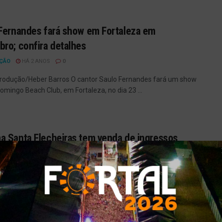
Fernandes fará show em Fortaleza em
ro; confira detalhes
ÇÃO
HÁ 2 ANOS
0
produção/Heber Barros O cantor Saulo Fernandes fará um show
omingo Beach Club, em Fortaleza, no dia 23 ...
 Santa Flecheiras tem venda de ingressos
da; saiba como comprar
ÇÃO
HÁ 4 ANOS
0
adão de Páscoa já tem lugar e data certos para a diversão!