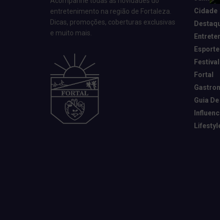
Acompanhe todas as novidades do
Cidade
entretenimento na região de Fortaleza.
Dicas, promoções, coberturas exclusivas
Destaq
e muito mais.
Entrete
Esporte
Festival
Fortal
Gastro
Guia De
Influen
Lifestyl