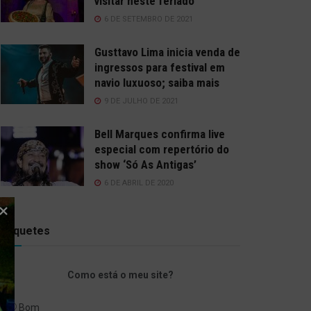
visitar neste feriado
6 DE SETEMBRO DE 2021
Gusttavo Lima inicia venda de
ingressos para festival em
navio luxuoso; saiba mais
9 DE JULHO DE 2021
Bell Marques confirma live
especial com repertório do
show ‘Só As Antigas’
6 DE ABRIL DE 2020
Enquetes
Como está o meu site?
Bom