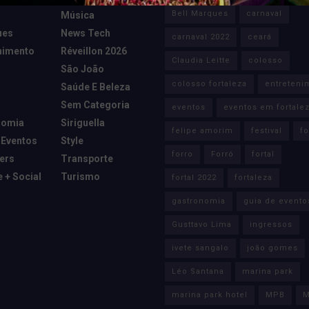
Bell Marques
carnaval
Música
ues
News Tech
carnaval 2022
ceará
nimento
Réveillon 2026
Claudia Leitte
colosso
São João
colosso fortaleza
entreteni
Saúde E Beleza
Sem Categoria
eventos
eventos em fortale
nomia
Siriguella
felipe amorim
festival
fo
 Eventos
Style
forro
Forró
fortal
cers
Transporte
e + Social
Turismo
fortal 2022
fortaleza
gastronomia
guia de evento
Gusttavo Lima
ingressos
ivete sangalo
joão gomes
Léo Santana
marina park
marina park hotel
MPB
M