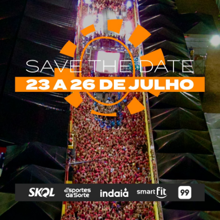
rias
Tags
e Vip
Marketing E
Anitta
Axé
Banda Eva
Negócios