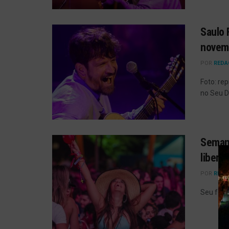
Saulo 
novemb
POR
REDA
Foto: re
no Seu D
Semana
libera
POR
REDA
Seu feri