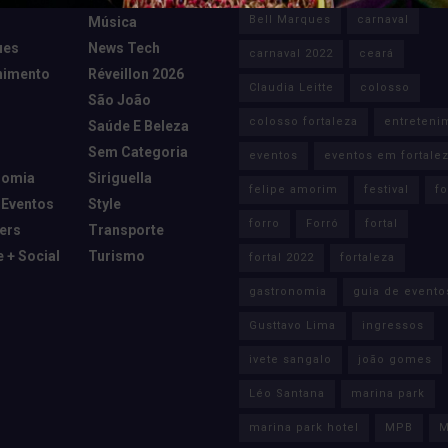
Bell Marques
carnaval
Música
ues
News Tech
carnaval 2022
ceará
nimento
Réveillon 2026
Claudia Leitte
colosso
São João
colosso fortaleza
entreteni
Saúde E Beleza
Sem Categoria
eventos
eventos em fortale
nomia
Siriguella
felipe amorim
festival
fo
 Eventos
Style
forro
Forró
fortal
cers
Transporte
e + Social
Turismo
fortal 2022
fortaleza
gastronomia
guia de evento
Gusttavo Lima
ingressos
ivete sangalo
joão gomes
Léo Santana
marina park
marina park hotel
MPB
M