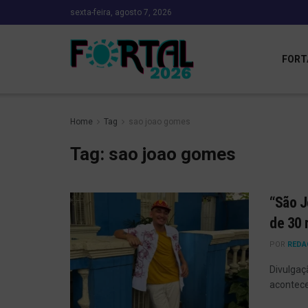
sexta-feira, agosto 7, 2026
FORT
Home
Tag
sao joao gomes
Tag:
sao joao gomes
“São J
de 30
POR
REDA
Divulgaç
acontecer