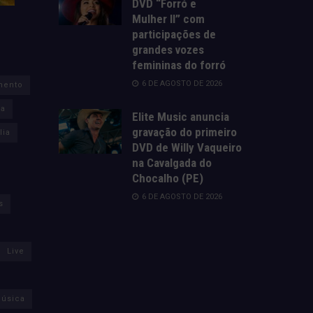
DVD “Forró e
Mulher II” com
participações de
grandes vozes
femininas do forró
6 DE AGOSTO DE 2026
mento
za
Elite Music anuncia
gravação do primeiro
lia
DVD de Willy Vaqueiro
na Cavalgada do
Chocalho (PE)
6 DE AGOSTO DE 2026
s
Live
úsica