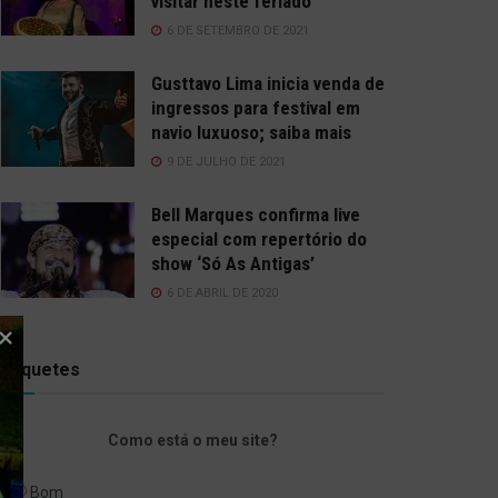
visitar neste feriado
6 DE SETEMBRO DE 2021
Gusttavo Lima inicia venda de
ingressos para festival em
navio luxuoso; saiba mais
9 DE JULHO DE 2021
Bell Marques confirma live
especial com repertório do
show ‘Só As Antigas’
6 DE ABRIL DE 2020
Enquetes
Como está o meu site?
Bom