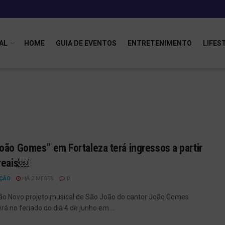
AL
HOME
GUIA DE EVENTOS
ENTRETENIMENTO
LIFES
oão Gomes” em Fortaleza terá ingressos a partir
 reais￼
ÇÃO
HÁ 2 MESES
0
ão Novo projeto musical de São João do cantor João Gomes
á no feriado do dia 4 de junho em ...