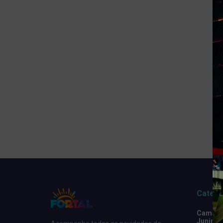
Catego
Camarot
Junino