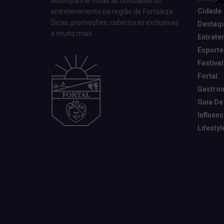
Acompanhe todas as novidades do
Cidade
entretenimento na região de Fortaleza.
Dicas, promoções, coberturas exclusivas
Destaq
e muito mais.
Entrete
Esporte
Festival
Fortal
Gastro
Guia De
Influen
Lifestyl