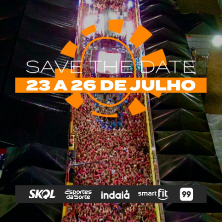
rias
Tags
e Vip
Marketing E
Anitta
Axé
Banda Eva
Negócios