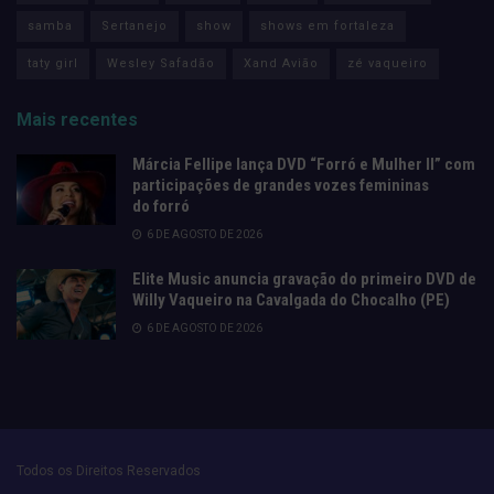
samba
Sertanejo
show
shows em fortaleza
taty girl
Wesley Safadão
Xand Avião
zé vaqueiro
Mais recentes
Márcia Fellipe lança DVD “Forró e Mulher II” com
participações de grandes vozes femininas
do forró
6 DE AGOSTO DE 2026
Elite Music anuncia gravação do primeiro DVD de
Willy Vaqueiro na Cavalgada do Chocalho (PE)
6 DE AGOSTO DE 2026
Todos os Direitos Reservados