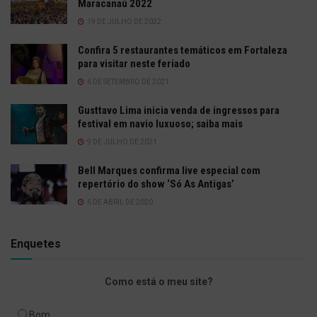
Maracanaú 2022
19 DE JULHO DE 2022
Confira 5 restaurantes temáticos em Fortaleza
para visitar neste feriado
6 DE SETEMBRO DE 2021
Gusttavo Lima inicia venda de ingressos para
festival em navio luxuoso; saiba mais
9 DE JULHO DE 2021
Bell Marques confirma live especial com
repertório do show ‘Só As Antigas’
6 DE ABRIL DE 2020
Enquetes
Como está o meu site?
Bom