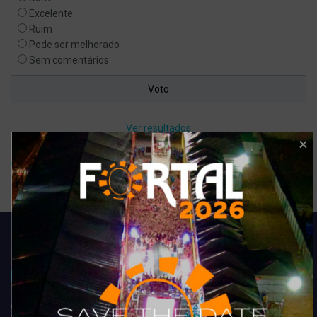
Excelente
Ruim
Pode ser melhorado
Sem comentários
Ver resultados
Arquivo de enquete
Acompanhe todas as novidades do entretenimento na região de