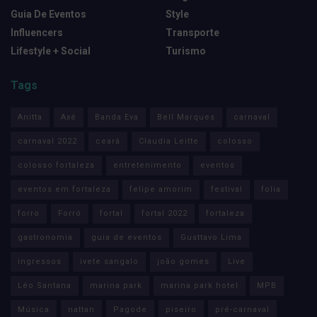
Guia De Eventos
Style
Influencers
Transporte
Lifestyle + Social
Turismo
Tags
Anitta
Axé
Banda Eva
Bell Marques
carnaval
carnaval 2022
ceará
Claudia Leitte
colosso
colosso fortaleza
entretenimento
eventos
eventos em fortaleza
felipe amorim
festival
folia
forro
Forró
fortal
fortal 2022
fortaleza
gastronomia
guia de eventos
Gusttavo Lima
ingressos
ivete sangalo
joão gomes
Live
Léo Santana
marina park
marina park hotel
MPB
Música
nattan
Pagode
piseiro
pré-carnaval