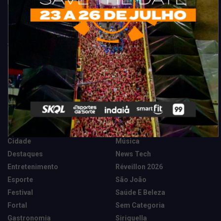
Fortaleza. Dicas, promoções, coberturas exclusivas e muito mais.
Categorias
Camarote Vip Junino
Marketing E Negócios
Cidade
Música
Destaques
News Tech
Entretenimento
Réveillon 2026
Esporte
São João
Festival
Saúde E Beleza
Fortal
Sem Categoria
Gastronomia
Siriguella