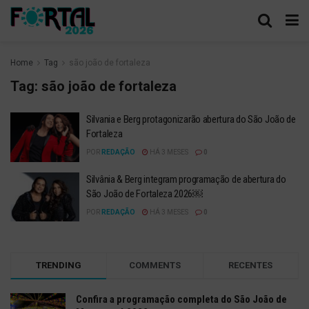
Home
Tag
são joão de fortaleza
Tag:
são joão de fortaleza
Silvania e Berg protagonizarão abertura do São João de
Fortaleza
POR
REDAÇÃO
HÁ 3 MESES
0
Silvânia & Berg integram programação de abertura do
São João de Fortaleza 2026￼
POR
REDAÇÃO
HÁ 3 MESES
0
TRENDING
COMMENTS
RECENTES
Confira a programação completa do São João de