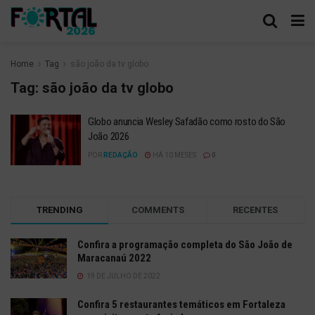
Home
Tag
são joão da tv globo
Tag:
são joão da tv globo
Globo anuncia Wesley Safadão como rosto do São
João 2026
POR
REDAÇÃO
HÁ 10 MESES
0
TRENDING
COMMENTS
RECENTES
Confira a programação completa do São João de
Maracanaú 2022
19 DE JULHO DE 2022
Confira 5 restaurantes temáticos em Fortaleza