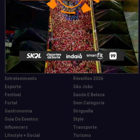
Categorias
Camarote Vip Junino
Marketing E Negócios
Cidade
Música
Destaques
News Tech
Entretenimento
Réveillon 2026
Esporte
São João
Festival
Saúde E Beleza
Fortal
Sem Categoria
Gastronomia
Siriguella
Guia De Eventos
Style
Influencers
Transporte
Lifestyle + Social
Turismo