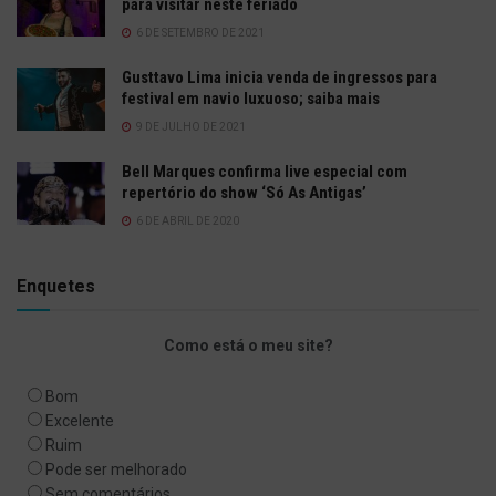
para visitar neste feriado
6 DE SETEMBRO DE 2021
Gusttavo Lima inicia venda de ingressos para
festival em navio luxuoso; saiba mais
9 DE JULHO DE 2021
Bell Marques confirma live especial com
repertório do show ‘Só As Antigas’
6 DE ABRIL DE 2020
Enquetes
Como está o meu site?
Bom
Excelente
Ruim
Pode ser melhorado
Sem comentários