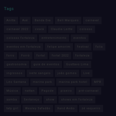
Tags
Anitta
Axé
Banda Eva
Bell Marques
carnaval
carnaval 2022
ceará
Claudia Leitte
colosso
colosso fortaleza
entretenimento
eventos
eventos em fortaleza
felipe amorim
festival
folia
forro
Forró
fortal
fortal 2022
fortaleza
gastronomia
guia de eventos
Gusttavo Lima
ingressos
ivete sangalo
joão gomes
Live
Léo Santana
marina park
marina park hotel
MPB
Música
nattan
Pagode
piseiro
pré-carnaval
samba
Sertanejo
show
shows em fortaleza
taty girl
Wesley Safadão
Xand Avião
zé vaqueiro