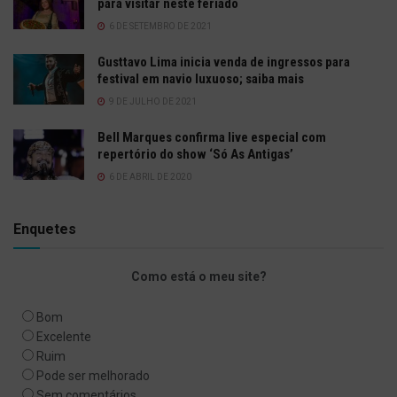
para visitar neste feriado
6 DE SETEMBRO DE 2021
Gusttavo Lima inicia venda de ingressos para
festival em navio luxuoso; saiba mais
9 DE JULHO DE 2021
Bell Marques confirma live especial com
repertório do show ‘Só As Antigas’
6 DE ABRIL DE 2020
Enquetes
Como está o meu site?
Bom
Excelente
Ruim
Pode ser melhorado
Sem comentários