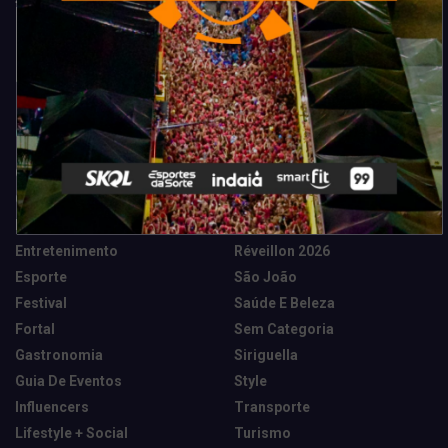
Categorias
Camarote Vip Junino
Marketing E Negócios
Cidade
Música
Destaques
News Tech
Entretenimento
Réveillon 2026
Esporte
São João
Festival
Saúde E Beleza
Fortal
Sem Categoria
Gastronomia
Siriguella
Guia De Eventos
Style
Influencers
Transporte
Lifestyle + Social
Turismo