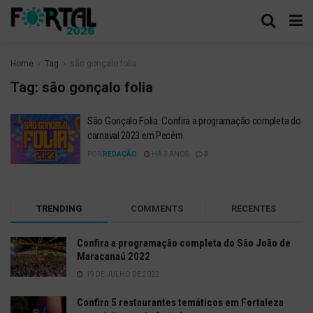
Home
Tag
são gonçalo folia
Tag:
são gonçalo folia
São Gonçalo Folia: Confira a programação completa do
carnaval 2023 em Pecém
POR
REDAÇÃO
HÁ 3 ANOS
0
TRENDING
COMMENTS
RECENTES
Confira a programação completa do São João de
Maracanaú 2022
19 DE JULHO DE 2022
Confira 5 restaurantes temáticos em Fortaleza