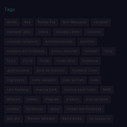
Tags
Anitta
Axé
Banda Eva
Bell Marques
carnaval
carnaval 2022
ceará
Claudia Leitte
colosso
colosso fortaleza
entretenimento
eventos
eventos em fortaleza
felipe amorim
festival
folia
forro
Forró
fortal
fortal 2022
fortaleza
gastronomia
guia de eventos
Gusttavo Lima
ingressos
ivete sangalo
joão gomes
Live
Léo Santana
marina park
marina park hotel
MPB
Música
nattan
Pagode
piseiro
pré-carnaval
samba
Sertanejo
show
shows em fortaleza
taty girl
Wesley Safadão
Xand Avião
zé vaqueiro