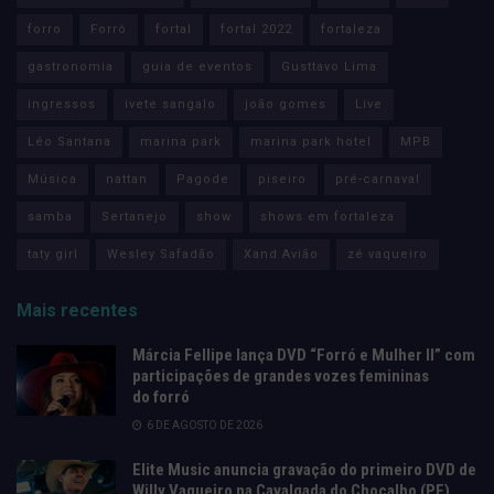
forro
Forró
fortal
fortal 2022
fortaleza
gastronomia
guia de eventos
Gusttavo Lima
ingressos
ivete sangalo
joão gomes
Live
Léo Santana
marina park
marina park hotel
MPB
Música
nattan
Pagode
piseiro
pré-carnaval
samba
Sertanejo
show
shows em fortaleza
taty girl
Wesley Safadão
Xand Avião
zé vaqueiro
Mais recentes
Márcia Fellipe lança DVD “Forró e Mulher II” com
participações de grandes vozes femininas
do forró
6 DE AGOSTO DE 2026
Elite Music anuncia gravação do primeiro DVD de
Willy Vaqueiro na Cavalgada do Chocalho (PE)