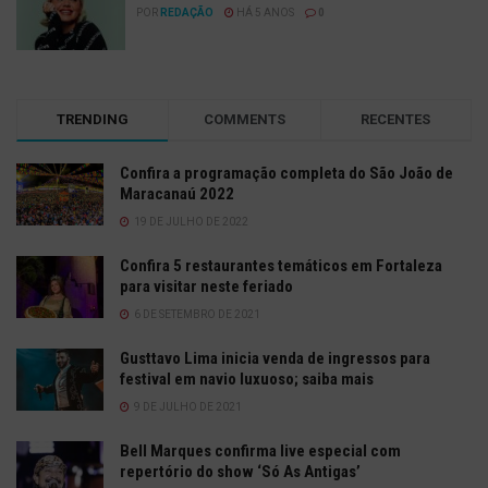
POR
REDAÇÃO
HÁ 5 ANOS
0
TRENDING
COMMENTS
RECENTES
Confira a programação completa do São João de
Maracanaú 2022
19 DE JULHO DE 2022
Confira 5 restaurantes temáticos em Fortaleza
para visitar neste feriado
6 DE SETEMBRO DE 2021
Gusttavo Lima inicia venda de ingressos para
festival em navio luxuoso; saiba mais
9 DE JULHO DE 2021
Bell Marques confirma live especial com
repertório do show ‘Só As Antigas’