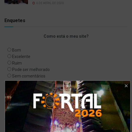
6 DE ABRIL DE 2020
Enquetes
Como está o meu site?
Bom
Excelente
Ruim
Pode ser melhorado
Sem comentários
Ver resultados
Arquivo de enquete