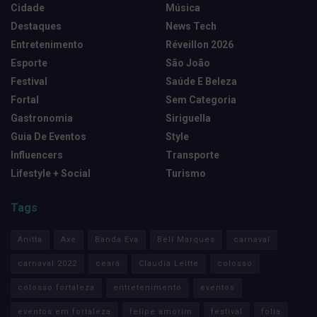
Cidade
Música
Destaques
News Tech
Entretenimento
Réveillon 2026
Esporte
São João
Festival
Saúde E Beleza
Fortal
Sem Categoria
Gastronomia
Siriguella
Guia De Eventos
Style
Influencers
Transporte
Lifestyle + Social
Turismo
Tags
Anitta
Axé
Banda Eva
Bell Marques
carnaval
carnaval 2022
ceará
Claudia Leitte
colosso
colosso fortaleza
entretenimento
eventos
eventos em fortaleza
felipe amorim
festival
folia