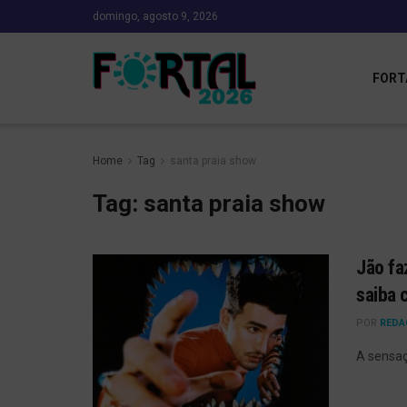
domingo, agosto 9, 2026
FORT
Home
Tag
santa praia show
Tag:
santa praia show
Jão fa
saiba 
POR
REDA
A sensaç