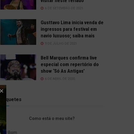
visitar neste feriado
6 DE SETEMBRO DE 2021
Gusttavo Lima inicia venda de
ingressos para festival em
navio luxuoso; saiba mais
9 DE JULHO DE 2021
Bell Marques confirma live
especial com repertório do
show ‘Só As Antigas’
6 DE ABRIL DE 2020
Enquetes
Como está o meu site?
Bom