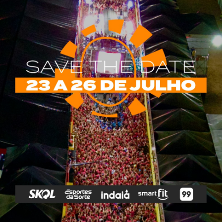
rias
Tags
e Vip
Marketing E
Anitta
Axé
Banda Eva
Negócios