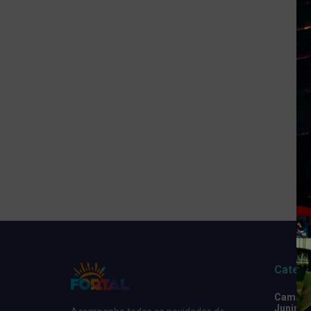
Catego
Camarot
Junino