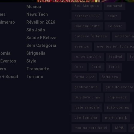
Bell Marques
carnaval
Música
ues
News Tech
carnaval 2022
ceará
nimento
Réveillon 2026
Claudia Leitte
colosso
São João
colosso fortaleza
entreteni
Saúde E Beleza
Sem Categoria
eventos
eventos em fortale
nomia
Siriguella
felipe amorim
festival
fo
 Eventos
Style
forro
Forró
fortal
cers
Transporte
e + Social
Turismo
fortal 2022
fortaleza
gastronomia
guia de evento
Gusttavo Lima
ingressos
ivete sangalo
joão gomes
Léo Santana
marina park
marina park hotel
MPB
M