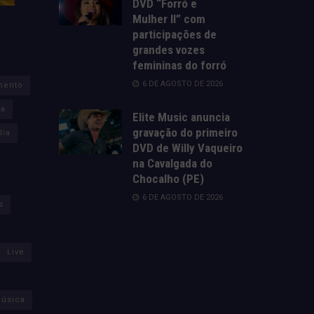
DVD “Forró e
Mulher II” com
participações de
grandes vozes
femininas do forró
6 DE AGOSTO DE 2026
mento
za
Elite Music anuncia
gravação do primeiro
lia
DVD de Willy Vaqueiro
na Cavalgada do
Chocalho (PE)
6 DE AGOSTO DE 2026
s
Live
úsica