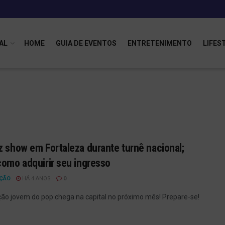
AL
HOME
GUIA DE EVENTOS
ENTRETENIMENTO
LIFES
z show em Fortaleza durante turnê nacional;
como adquirir seu ingresso
ÇÃO
HÁ 4 ANOS
0
ão jovem do pop chega na capital no próximo mês! Prepare-se!