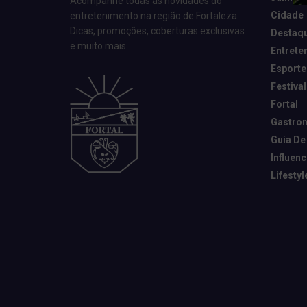
Acompanhe todas as novidades do
Cidade
entretenimento na região de Fortaleza.
Dicas, promoções, coberturas exclusivas
Destaq
e muito mais.
Entrete
Esporte
Festival
Fortal
Gastro
Guia De
Influen
Lifestyl