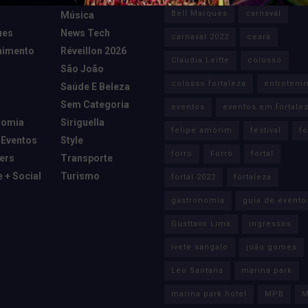
Bell Marques
carnaval
Música
ues
News Tech
carnaval 2022
ceará
nimento
Réveillon 2026
Claudia Leitte
colosso
São João
colosso fortaleza
entreteni
Saúde E Beleza
Sem Categoria
eventos
eventos em fortale
nomia
Siriguella
felipe amorim
festival
fo
 Eventos
Style
forro
Forró
fortal
cers
Transporte
e + Social
Turismo
fortal 2022
fortaleza
gastronomia
guia de evento
Gusttavo Lima
ingressos
ivete sangalo
joão gomes
Léo Santana
marina park
marina park hotel
MPB
M