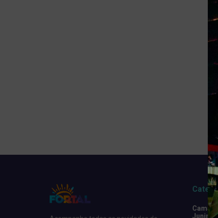
Catego
Camarot
Junino