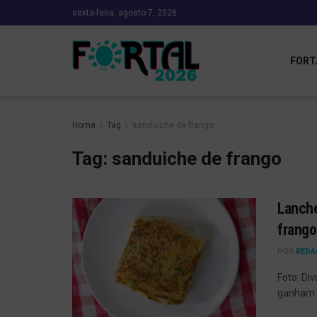
sexta-feira, agosto 7, 2026
FORT
Home
Tag
sanduiche de frango
Tag:
sanduiche de frango
Lanche
frango
POR
REDA
Foto: Di
ganham e