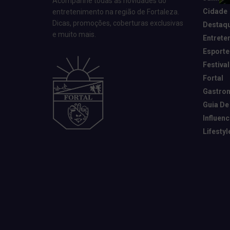
Acompanhe todas as novidades do
Cidade
entretenimento na região de Fortaleza.
Dicas, promoções, coberturas exclusivas
Destaq
e muito mais.
Entrete
Esporte
Festival
Fortal
Gastro
Guia De
Influen
Lifestyl