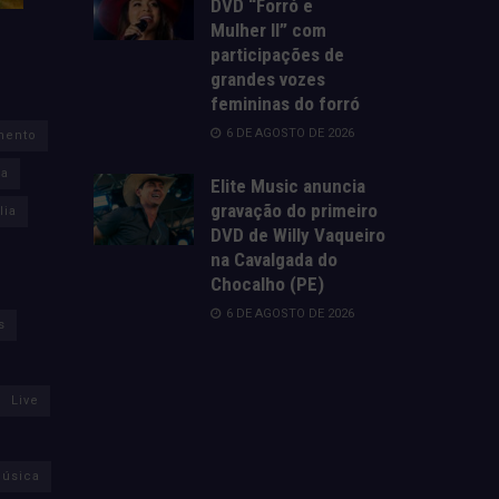
DVD “Forró e
Mulher II” com
participações de
grandes vozes
femininas do forró
6 DE AGOSTO DE 2026
mento
za
Elite Music anuncia
gravação do primeiro
lia
DVD de Willy Vaqueiro
na Cavalgada do
Chocalho (PE)
6 DE AGOSTO DE 2026
s
Live
úsica