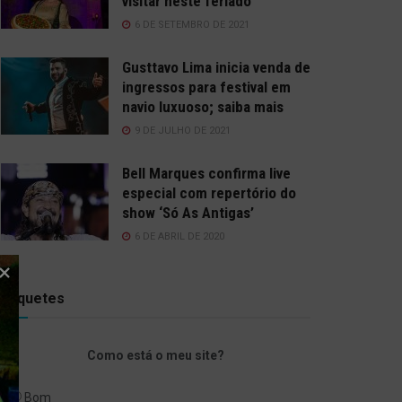
visitar neste feriado
6 DE SETEMBRO DE 2021
Gusttavo Lima inicia venda de
ingressos para festival em
navio luxuoso; saiba mais
9 DE JULHO DE 2021
Bell Marques confirma live
especial com repertório do
show ‘Só As Antigas’
6 DE ABRIL DE 2020
Enquetes
Como está o meu site?
Bom