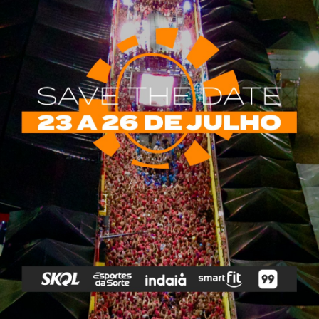
rias
Tags
e Vip
Marketing E
Anitta
Axé
Banda Eva
Negócios