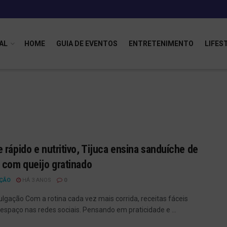
AL
HOME
GUIA DE EVENTOS
ENTRETENIMENTO
LIFES
 rápido e nutritivo, Tijuca ensina sanduíche de
 com queijo gratinado
ÇÃO
HÁ 3 ANOS
0
vulgação Com a rotina cada vez mais corrida, receitas fáceis
spaço nas redes sociais. Pensando em praticidade e ...