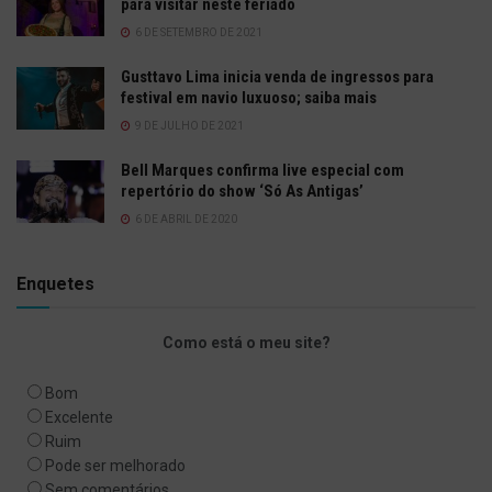
para visitar neste feriado
6 DE SETEMBRO DE 2021
Gusttavo Lima inicia venda de ingressos para
festival em navio luxuoso; saiba mais
9 DE JULHO DE 2021
Bell Marques confirma live especial com
repertório do show ‘Só As Antigas’
6 DE ABRIL DE 2020
Enquetes
Como está o meu site?
Bom
Excelente
Ruim
Pode ser melhorado
Sem comentários