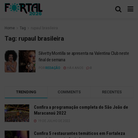
Home
Tag
rupaul brasileira
Tag:
rupaul brasileira
Silvetty Montilla se apresenta na Valentina Club neste
final de semana
POR
REDAÇÃO
HÁ 4 ANOS
0
TRENDING
COMMENTS
RECENTES
Confira a programação completa do São João de
Maracanaú 2022
19 DE JULHO DE 2022
Confira 5 restaurantes temáticos em Fortaleza