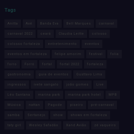
Tags
Anitta
Axé
Banda Eva
Bell Marques
carnaval
carnaval 2022
ceará
Claudia Leitte
colosso
colosso fortaleza
entretenimento
eventos
eventos em fortaleza
felipe amorim
festival
folia
forro
Forró
fortal
fortal 2022
fortaleza
gastronomia
guia de eventos
Gusttavo Lima
ingressos
ivete sangalo
joão gomes
Live
Léo Santana
marina park
marina park hotel
MPB
Música
nattan
Pagode
piseiro
pré-carnaval
samba
Sertanejo
show
shows em fortaleza
taty girl
Wesley Safadão
Xand Avião
zé vaqueiro