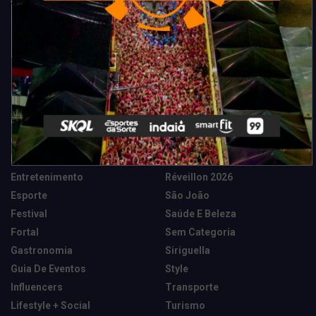
Categorias
Camarote Vip Junino
Marketing E Negócios
Cidade
Música
Destaques
News Tech
Entretenimento
Réveillon 2026
Esporte
São João
Festival
Saúde E Beleza
Fortal
Sem Categoria
Gastronomia
Siriguella
Guia De Eventos
Style
Influencers
Transporte
Lifestyle + Social
Turismo