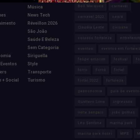
Bell Marques
carnaval
Música
ues
News Tech
carnaval 2022
ceará
nimento
Réveillon 2026
Claudia Leitte
colosso
São João
colosso fortaleza
entreteni
Saúde E Beleza
Sem Categoria
eventos
eventos em fortale
nomia
Siriguella
felipe amorim
festival
fo
 Eventos
Style
forro
Forró
fortal
cers
Transporte
e + Social
Turismo
fortal 2022
fortaleza
gastronomia
guia de evento
Gusttavo Lima
ingressos
ivete sangalo
joão gomes
Léo Santana
marina park
marina park hotel
MPB
M