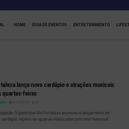
AL
HOME
GUIA DE EVENTOS
ENTRETENIMENTO
LIFES
rtaleza lança novo cardápio e atrações musicais
s quartas-feiras
ÇÃO
HÁ 2 ANOS
0
vulgação O gastrobar Riô Fortaleza anunciou o lançamento de
cardápio, repleto de iguarias elaboradas pelo chef Nataniell ...