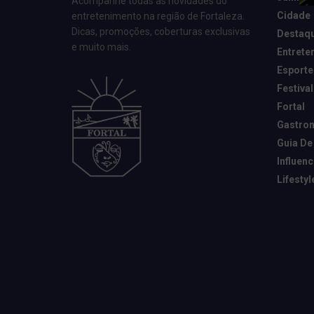
Acompanhe todas as novidades do
Cidade
entretenimento na região de Fortaleza.
Dicas, promoções, coberturas exclusivas
Destaq
e muito mais.
Entrete
Esporte
Festival
Fortal
Gastro
Guia De
Influen
Lifestyl