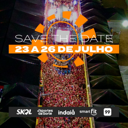
rias
Tags
e Vip
Marketing E
Anitta
Axé
Banda Eva
Negócios