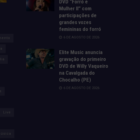
DVD “Forró e
Mulher II” com
participações de
grandes vozes
femininas do forró
6 DE AGOSTO DE 2026
mento
za
Elite Music anuncia
gravação do primeiro
lia
DVD de Willy Vaqueiro
na Cavalgada do
Chocalho (PE)
6 DE AGOSTO DE 2026
s
Live
úsica