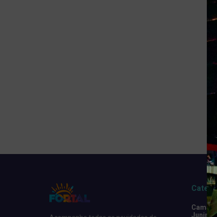
Catego
Camarot
Junino