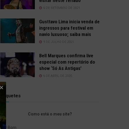
visitar neste feriado
6 DE SETEMBRO DE 2021
Gusttavo Lima inicia venda de
ingressos para festival em
navio luxuoso; saiba mais
9 DE JULHO DE 2021
Bell Marques confirma live
especial com repertório do
show ‘Só As Antigas’
6 DE ABRIL DE 2020
Enquetes
Como está o meu site?
Bom