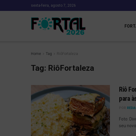
sexta-feira, agosto 7, 2026
FORT
Home
Tag
RiôFortaleza
Tag:
RiôFortaleza
Riô Fo
para à
POR
REDA
Foto: Di
seu novo 