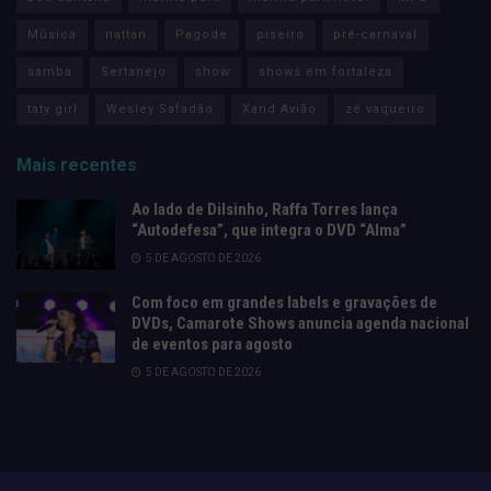
Música
nattan
Pagode
piseiro
pré-carnaval
samba
Sertanejo
show
shows em fortaleza
taty girl
Wesley Safadão
Xand Avião
zé vaqueiro
Mais recentes
Ao lado de Dilsinho, Raffa Torres lança
“Autodefesa”, que integra o DVD “Alma”
5 DE AGOSTO DE 2026
Com foco em grandes labels e gravações de
DVDs, Camarote Shows anuncia agenda nacional
de eventos para agosto
5 DE AGOSTO DE 2026