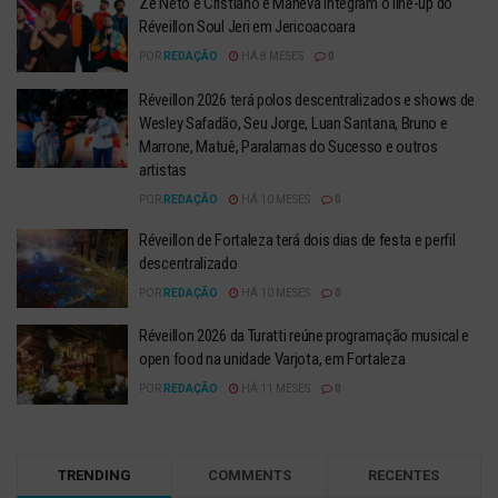
Zé Neto e Cristiano e Maneva integram o line-up do
Réveillon Soul Jeri em Jericoacoara
POR
REDAÇÃO
HÁ 8 MESES
0
Réveillon 2026 terá polos descentralizados e shows de
Wesley Safadão, Seu Jorge, Luan Santana, Bruno e
Marrone, Matuê, Paralamas do Sucesso e outros
artistas
POR
REDAÇÃO
HÁ 10 MESES
0
Réveillon de Fortaleza terá dois dias de festa e perfil
descentralizado
POR
REDAÇÃO
HÁ 10 MESES
0
Réveillon 2026 da Turatti reúne programação musical e
open food na unidade Varjota, em Fortaleza
POR
REDAÇÃO
HÁ 11 MESES
0
TRENDING
COMMENTS
RECENTES