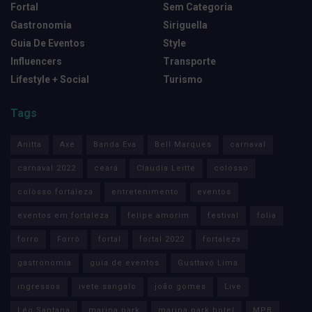
Fortal
Sem Categoria
Gastronomia
Siriguella
Guia De Eventos
Style
Influencers
Transporte
Lifestyle + Social
Turismo
Tags
Anitta
Axé
Banda Eva
Bell Marques
carnaval
carnaval 2022
ceará
Claudia Leitte
colosso
colosso fortaleza
entretenimento
eventos
eventos em fortaleza
felipe amorim
festival
folia
forro
Forró
fortal
fortal 2022
fortaleza
gastronomia
guia de eventos
Gusttavo Lima
ingressos
ivete sangalo
joão gomes
Live
Léo Santana
marina park
marina park hotel
MPB