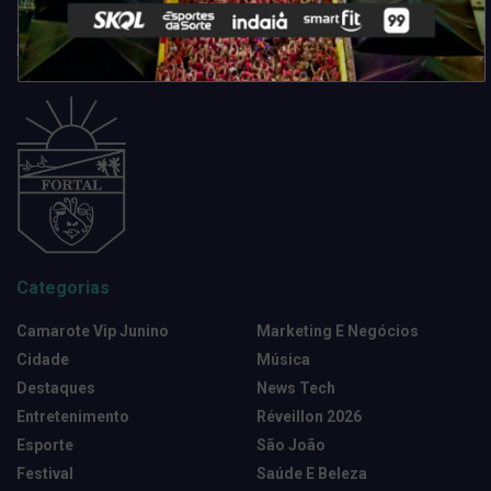
Acompanhe todas as novidades do entretenimento na região de
Fortaleza. Dicas, promoções, coberturas exclusivas e muito mais.
Categorias
Camarote Vip Junino
Marketing E Negócios
Cidade
Música
Destaques
News Tech
Entretenimento
Réveillon 2026
Esporte
São João
Festival
Saúde E Beleza