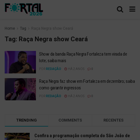
Home
Tag
Raça Negra show Ceará
Tag:
Raça Negra show Ceará
Show da banda Raça Negra Fortaleza tem virada de
lote; saiba mais
POR
REDAÇÃO
HÁ 2 ANOS
0
Raça Negra faz show em Fortaleza em dezembro; saiba
como garantir ingressos
POR
REDAÇÃO
HÁ 2 ANOS
0
TRENDING
COMMENTS
RECENTES
Confira a programação completa do São João de