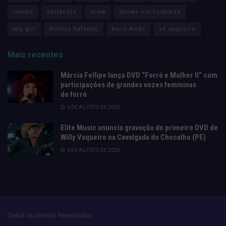
samba
Sertanejo
show
shows em fortaleza
taty girl
Wesley Safadão
Xand Avião
zé vaqueiro
Mais recentes
Márcia Fellipe lança DVD “Forró e Mulher II” com
participações de grandes vozes femininas
do forró
6 DE AGOSTO DE 2026
Elite Music anuncia gravação do primeiro DVD de
Willy Vaqueiro na Cavalgada do Chocalho (PE)
6 DE AGOSTO DE 2026
Todos os Direitos Reservados