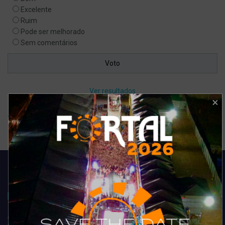
Excelente
Ruim
Pode ser melhorado
Sem comentários
Ver resultados
Arquivo de enquete
Acompanhe todas as novidades do entretenimento na região de