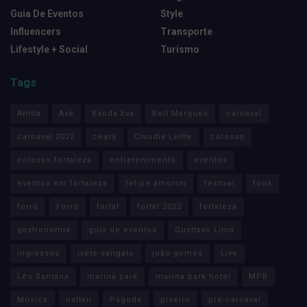
Guia De Eventos
Style
Influencers
Transporte
Lifestyle + Social
Turismo
Tags
Anitta
Axé
Banda Eva
Bell Marques
carnaval
carnaval 2022
ceará
Claudia Leitte
colosso
colosso fortaleza
entretenimento
eventos
eventos em fortaleza
felipe amorim
festival
folia
forro
Forró
fortal
fortal 2022
fortaleza
gastronomia
guia de eventos
Gusttavo Lima
ingressos
ivete sangalo
joão gomes
Live
Léo Santana
marina park
marina park hotel
MPB
Música
nattan
Pagode
piseiro
pré-carnaval