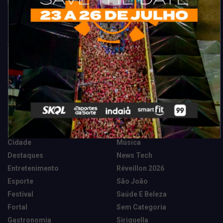
Fortaleza. Dicas, promoções, coberturas exclusivas e muito mais.
Categorias
Camarote Vip Junino
Marketing E Negócios
Cidade
Música
Destaques
News Tech
Entretenimento
Réveillon 2026
Esporte
São João
Festival
Saúde E Beleza
Fortal
Sem Categoria
Gastronomia
Siriguella