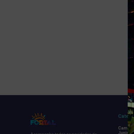
Catego
Camarot
Junino