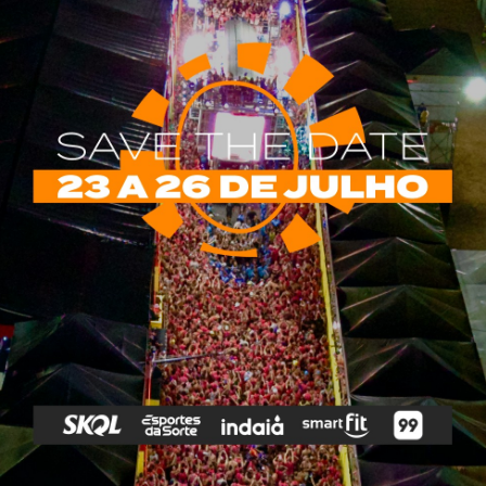
rias
Tags
e Vip
Marketing E
Anitta
Axé
Banda Eva
Negócios