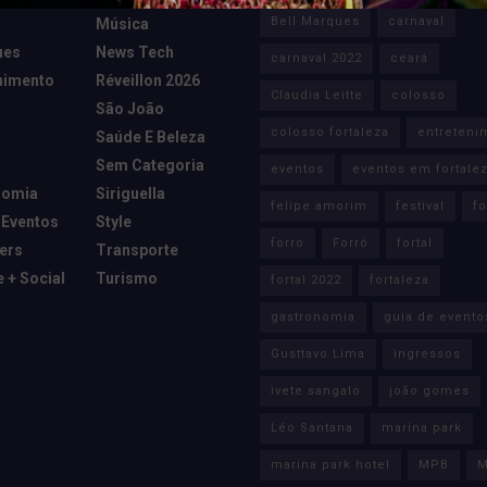
Bell Marques
carnaval
Música
ues
News Tech
carnaval 2022
ceará
nimento
Réveillon 2026
Claudia Leitte
colosso
São João
colosso fortaleza
entreteni
Saúde E Beleza
Sem Categoria
eventos
eventos em fortale
nomia
Siriguella
felipe amorim
festival
fo
 Eventos
Style
forro
Forró
fortal
cers
Transporte
e + Social
Turismo
fortal 2022
fortaleza
gastronomia
guia de evento
Gusttavo Lima
ingressos
ivete sangalo
joão gomes
Léo Santana
marina park
marina park hotel
MPB
M