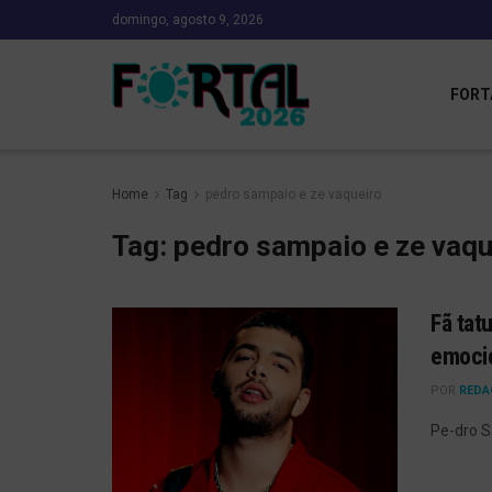
domingo, agosto 9, 2026
FORT
Home
Tag
pedro sampaio e ze vaqueiro
Tag:
pedro sampaio e ze vaqu
Fã tat
emocio
POR
REDA
Pe-dro S