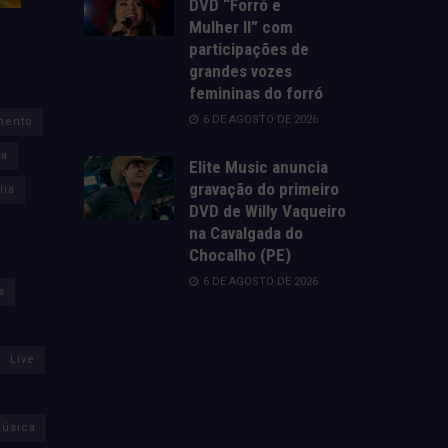
DVD “Forró e
Mulher II” com
participações de
grandes vozes
femininas do forró
6 DE AGOSTO DE 2026
mento
za
Elite Music anuncia
gravação do primeiro
lia
DVD de Willy Vaqueiro
na Cavalgada do
Chocalho (PE)
6 DE AGOSTO DE 2026
s
Live
úsica