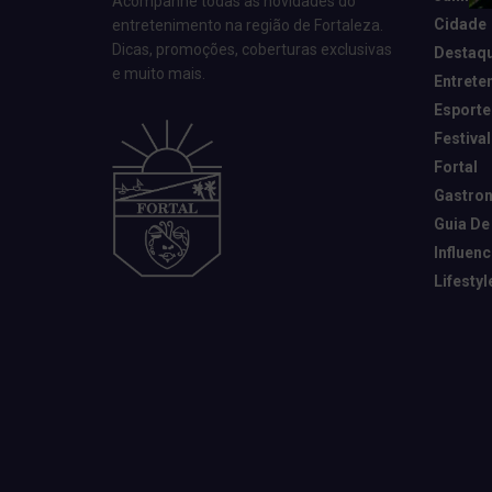
Acompanhe todas as novidades do
Cidade
entretenimento na região de Fortaleza.
Dicas, promoções, coberturas exclusivas
Destaq
e muito mais.
Entrete
Esporte
Festival
Fortal
Gastro
Guia De
Influen
Lifestyl