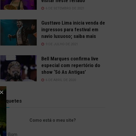
visitar neste feriado
6 DE SETEMBRO DE 2021
Gusttavo Lima inicia venda de
ingressos para festival em
navio luxuoso; saiba mais
9 DE JULHO DE 2021
Bell Marques confirma live
especial com repertório do
show ‘Só As Antigas’
6 DE ABRIL DE 2020
Enquetes
Como está o meu site?
Bom