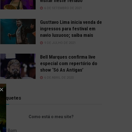
visitar neste feriado
6 DE SETEMBRO DE 2021
Gusttavo Lima inicia venda de
ingressos para festival em
navio luxuoso; saiba mais
9 DE JULHO DE 2021
Bell Marques confirma live
especial com repertório do
show ‘Só As Antigas’
6 DE ABRIL DE 2020
Enquetes
Como está o meu site?
Bom