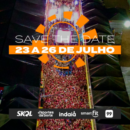
rias
Tags
e Vip
Marketing E
Anitta
Axé
Banda Eva
Negócios