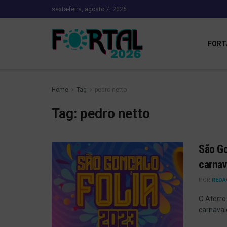
sexta-feira, agosto 7, 2026
FORT
Home
Tag
pedro netto
Tag:
pedro netto
São Go
carna
POR
REDA
O Aterro
carnaval