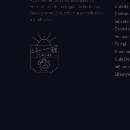
Acompanhe todas as novidades do
Cidade
entretenimento na região de Fortaleza.
Dicas, promoções, coberturas exclusivas
Destaq
e muito mais.
Entrete
Esporte
Festival
Fortal
Gastro
Guia De
Influen
Lifestyl