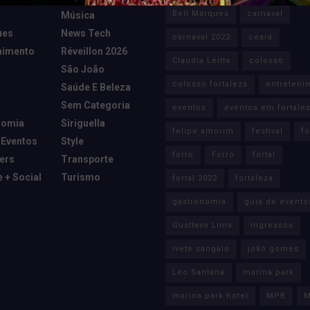
Bell Marques
carnaval
Música
ues
News Tech
carnaval 2022
ceará
nimento
Réveillon 2026
Claudia Leitte
colosso
São João
colosso fortaleza
entreteni
Saúde E Beleza
Sem Categoria
eventos
eventos em fortale
nomia
Siriguella
felipe amorim
festival
fo
 Eventos
Style
forro
Forró
fortal
cers
Transporte
e + Social
Turismo
fortal 2022
fortaleza
gastronomia
guia de evento
Gusttavo Lima
ingressos
ivete sangalo
joão gomes
Léo Santana
marina park
marina park hotel
MPB
M