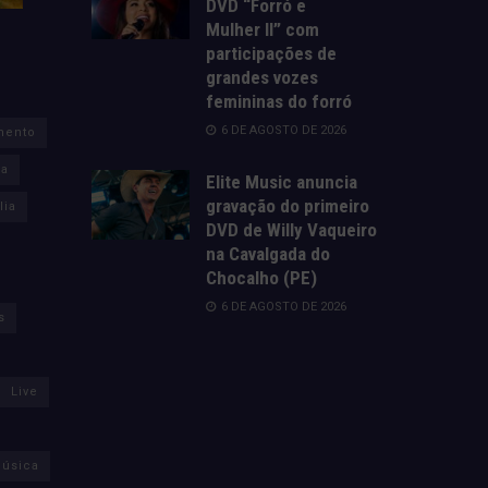
DVD “Forró e
Mulher II” com
participações de
grandes vozes
femininas do forró
6 DE AGOSTO DE 2026
mento
za
Elite Music anuncia
gravação do primeiro
lia
DVD de Willy Vaqueiro
na Cavalgada do
Chocalho (PE)
6 DE AGOSTO DE 2026
s
Live
úsica