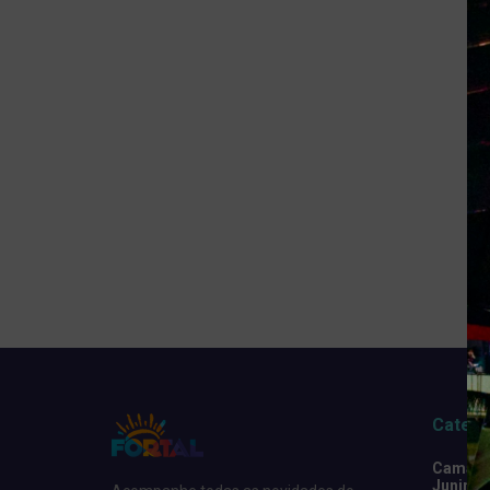
Catego
Camarot
Junino