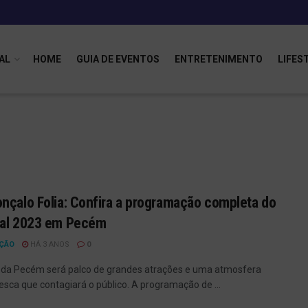
AL
HOME
GUIA DE EVENTOS
ENTRETENIMENTO
LIFES
nçalo Folia: Confira a programação completa do
val 2023 em Pecém
ÇÃO
HÁ 3 ANOS
0
 da Pecém será palco de grandes atrações e uma atmosfera
esca que contagiará o público. A programação de ...