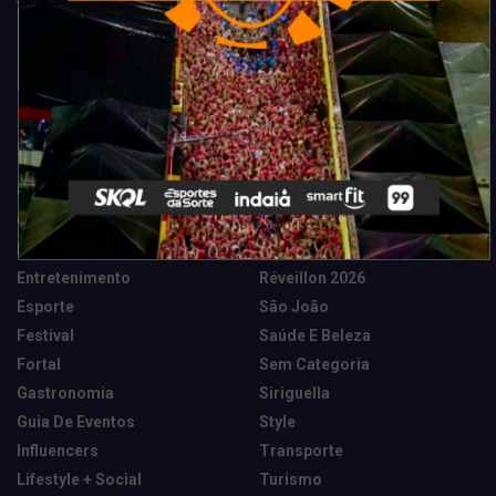
Categorias
Camarote Vip Junino
Marketing E Negócios
Cidade
Música
Destaques
News Tech
Entretenimento
Réveillon 2026
Esporte
São João
Festival
Saúde E Beleza
Fortal
Sem Categoria
Gastronomia
Siriguella
Guia De Eventos
Style
Influencers
Transporte
Lifestyle + Social
Turismo