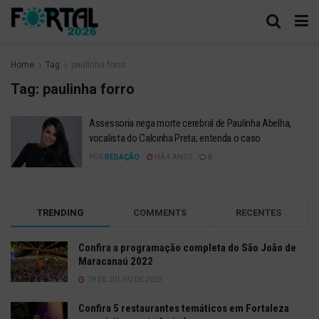
Home
Tag
paulinha forro
Tag:
paulinha forro
Assessoria nega morte cerebral de Paulinha Abelha,
vocalista do Calcinha Preta; entenda o caso
POR
REDAÇÃO
HÁ 4 ANOS
0
TRENDING
COMMENTS
RECENTES
Confira a programação completa do São João de
Maracanaú 2022
19 DE JULHO DE 2022
Confira 5 restaurantes temáticos em Fortaleza