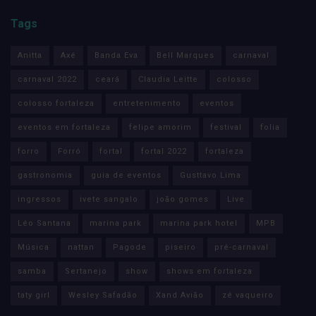
Tags
Anitta
Axé
Banda Eva
Bell Marques
carnaval
carnaval 2022
ceará
Claudia Leitte
colosso
colosso fortaleza
entretenimento
eventos
eventos em fortaleza
felipe amorim
festival
folia
forro
Forró
fortal
fortal 2022
fortaleza
gastronomia
guia de eventos
Gusttavo Lima
ingressos
ivete sangalo
joão gomes
Live
Léo Santana
marina park
marina park hotel
MPB
Música
nattan
Pagode
piseiro
pré-carnaval
samba
Sertanejo
show
shows em fortaleza
taty girl
Wesley Safadão
Xand Avião
zé vaqueiro