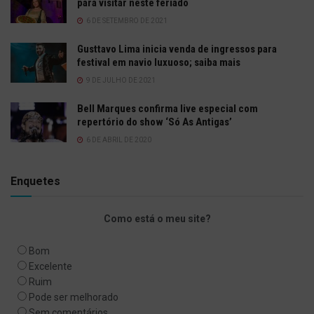
para visitar neste feriado
6 DE SETEMBRO DE 2021
Gusttavo Lima inicia venda de ingressos para
festival em navio luxuoso; saiba mais
9 DE JULHO DE 2021
Bell Marques confirma live especial com
repertório do show ‘Só As Antigas’
6 DE ABRIL DE 2020
Enquetes
Como está o meu site?
Bom
Excelente
Ruim
Pode ser melhorado
Sem comentários