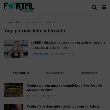
Home
Tag
patricia leite internada
Tag:
patricia leite internada
Ex-BBB Patrícia Leitte passa por cirurgia de emergência
e é internada; saiba o motivo
POR
REDAÇÃO
HÁ 4 ANOS
0
TRENDING
COMMENTS
RECENTES
Confira a programação completa do São João de
Maracanaú 2022
19 DE JULHO DE 2022
Confira 5 restaurantes temáticos em Fortaleza