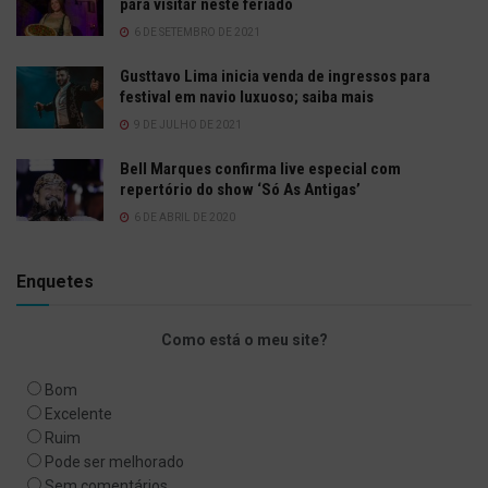
para visitar neste feriado
6 DE SETEMBRO DE 2021
Gusttavo Lima inicia venda de ingressos para
festival em navio luxuoso; saiba mais
9 DE JULHO DE 2021
Bell Marques confirma live especial com
repertório do show ‘Só As Antigas’
6 DE ABRIL DE 2020
Enquetes
Como está o meu site?
Bom
Excelente
Ruim
Pode ser melhorado
Sem comentários