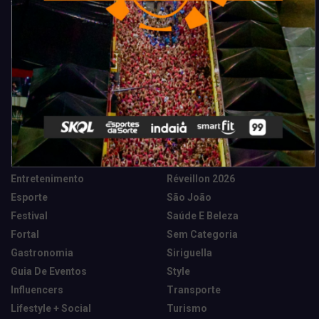
Categorias
Camarote Vip Junino
Marketing E Negócios
Cidade
Música
Destaques
News Tech
Entretenimento
Réveillon 2026
Esporte
São João
Festival
Saúde E Beleza
Fortal
Sem Categoria
Gastronomia
Siriguella
Guia De Eventos
Style
Influencers
Transporte
Lifestyle + Social
Turismo