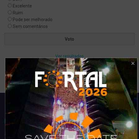
Excelente
Ruim
Pode ser melhorado
Sem comentários
Ver resultados
Arquivo de enquete
Acompanhe todas as novidades do entretenimento na região de