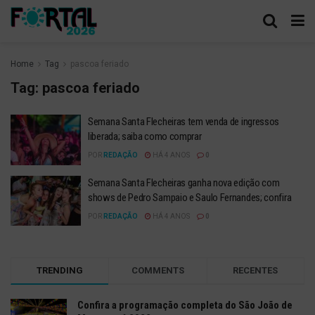
Home
Tag
pascoa feriado
Tag:
pascoa feriado
Semana Santa Flecheiras tem venda de ingressos
liberada; saiba como comprar
POR
REDAÇÃO
HÁ 4 ANOS
0
Semana Santa Flecheiras ganha nova edição com
shows de Pedro Sampaio e Saulo Fernandes; confira
POR
REDAÇÃO
HÁ 4 ANOS
0
TRENDING
COMMENTS
RECENTES
Confira a programação completa do São João de