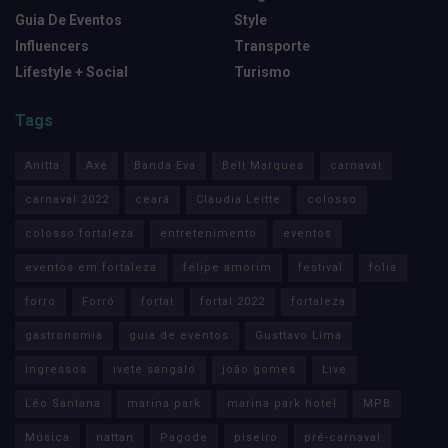
Guia De Eventos
Style
Influencers
Transporte
Lifestyle + Social
Turismo
Tags
Anitta
Axé
Banda Eva
Bell Marques
carnaval
carnaval 2022
ceará
Claudia Leitte
colosso
colosso fortaleza
entretenimento
eventos
eventos em fortaleza
felipe amorim
festival
folia
forro
Forró
fortal
fortal 2022
fortaleza
gastronomia
guia de eventos
Gusttavo Lima
ingressos
ivete sangalo
joão gomes
Live
Léo Santana
marina park
marina park hotel
MPB
Música
nattan
Pagode
piseiro
pré-carnaval