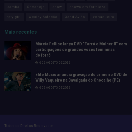
samba
Sertanejo
show
shows em fortaleza
taty girl
Wesley Safadão
Xand Avião
zé vaqueiro
Mais recentes
Márcia Fellipe lança DVD “Forró e Mulher II” com
participações de grandes vozes femininas
do forró
6 DE AGOSTO DE 2026
Elite Music anuncia gravação do primeiro DVD de
Willy Vaqueiro na Cavalgada do Chocalho (PE)
6 DE AGOSTO DE 2026
Todos os Direitos Reservados