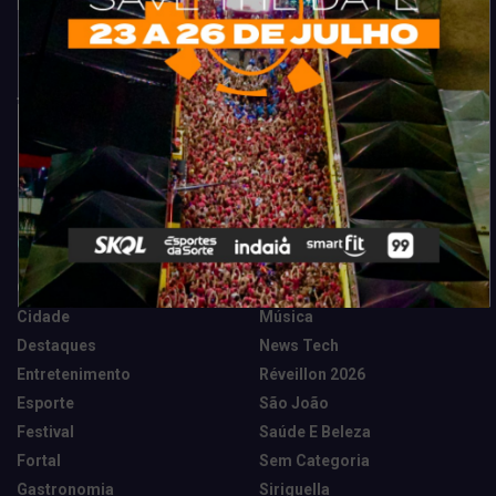
Fortaleza. Dicas, promoções, coberturas exclusivas e muito mais.
Categorias
Camarote Vip Junino
Marketing E Negócios
Cidade
Música
Destaques
News Tech
Entretenimento
Réveillon 2026
Esporte
São João
Festival
Saúde E Beleza
Fortal
Sem Categoria
Gastronomia
Siriguella