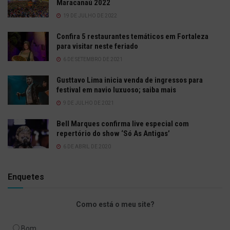
Maracanaú 2022
19 DE JULHO DE 2022
Confira 5 restaurantes temáticos em Fortaleza
para visitar neste feriado
6 DE SETEMBRO DE 2021
Gusttavo Lima inicia venda de ingressos para
festival em navio luxuoso; saiba mais
9 DE JULHO DE 2021
Bell Marques confirma live especial com
repertório do show ‘Só As Antigas’
6 DE ABRIL DE 2020
Enquetes
Como está o meu site?
Bom