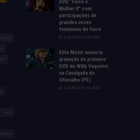
DVD “Forró e
Mulher II” com
participações de
grandes vozes
femininas do forró
6 DE AGOSTO DE 2026
mento
za
Elite Music anuncia
gravação do primeiro
lia
DVD de Willy Vaqueiro
na Cavalgada do
Chocalho (PE)
6 DE AGOSTO DE 2026
s
Live
úsica