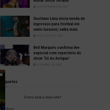
visitar neste feriado
6 DE SETEMBRO DE 2021
Gusttavo Lima inicia venda de
ingressos para festival em
navio luxuoso; saiba mais
9 DE JULHO DE 2021
Bell Marques confirma live
especial com repertório do
show ‘Só As Antigas’
6 DE ABRIL DE 2020
Enquetes
Como está o meu site?
Bom