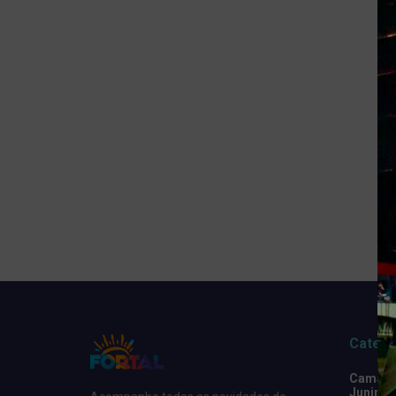
Catego
Camarot
Junino