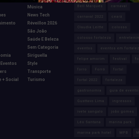
Bell Marques
carnaval
Música
ues
News Tech
carnaval 2022
ceará
nimento
Réveillon 2026
Claudia Leitte
colosso
São João
colosso fortaleza
entreteni
Saúde E Beleza
Sem Categoria
eventos
eventos em fortale
nomia
Siriguella
felipe amorim
festival
fo
 Eventos
Style
forro
Forró
fortal
cers
Transporte
e + Social
Turismo
fortal 2022
fortaleza
gastronomia
guia de evento
Gusttavo Lima
ingressos
ivete sangalo
joão gomes
Léo Santana
marina park
marina park hotel
MPB
M