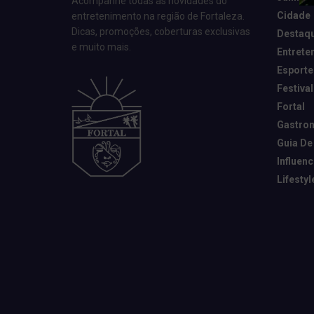
Acompanhe todas as novidades do
Cidade
entretenimento na região de Fortaleza.
Dicas, promoções, coberturas exclusivas
Destaq
e muito mais.
Entrete
Esporte
Festival
Fortal
Gastro
Guia De
Influen
Lifestyl