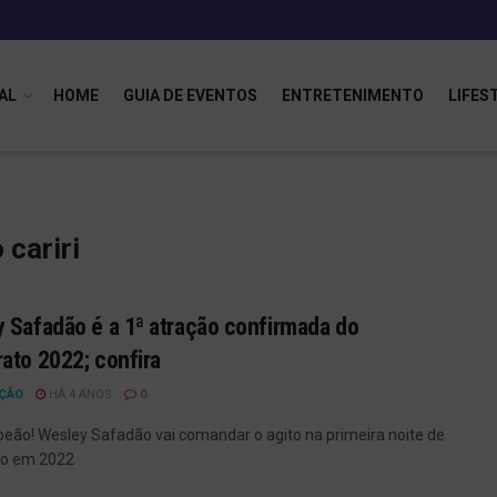
AL
HOME
GUIA DE EVENTOS
ENTRETENIMENTO
LIFES
cariri
 Safadão é a 1ª atração confirmada do
ato 2022; confira
ÇÃO
HÁ 4 ANOS
0
peão! Wesley Safadão vai comandar o agito na primeira noite de
to em 2022