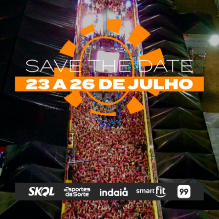
rias
Tags
e Vip
Marketing E
Anitta
Axé
Banda Eva
Negócios