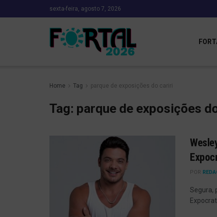
sexta-feira, agosto 7, 2026
FORT
Home
Tag
parque de exposições do cariri
Tag:
parque de exposições do 
Wesley
Expocr
POR
REDA
Segura, 
Expocra