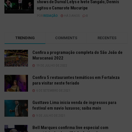
shows de Durval Lelys e Ivete Sangalo;
Dennis
agitou o Camarote Mucuripe
POR
REDAÇÃO
HÁ 3 ANOS
0
TRENDING
COMMENTS
RECENTES
Confira a programação completa do São João de
Maracanaú 2022
19 DE JULHO DE 2022
Confira 5 restaurantes temáticos em Fortaleza
para visitar neste feriado
6 DE SETEMBRO DE 2021
Gusttavo Lima inicia venda de ingressos para
festival em navio luxuoso; saiba mais
9 DE JULHO DE 2021
Bell Marques confirma live especial com