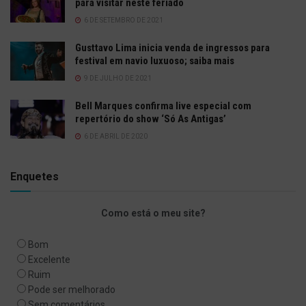
para visitar neste feriado
6 DE SETEMBRO DE 2021
Gusttavo Lima inicia venda de ingressos para
festival em navio luxuoso; saiba mais
9 DE JULHO DE 2021
Bell Marques confirma live especial com
repertório do show ‘Só As Antigas’
6 DE ABRIL DE 2020
Enquetes
Como está o meu site?
Bom
Excelente
Ruim
Pode ser melhorado
Sem comentários