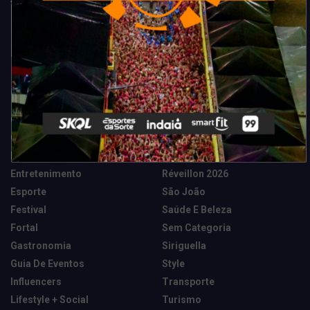
Categorias
Camarote Vip Junino
Marketing E Negócios
Cidade
Música
Destaques
News Tech
Entretenimento
Réveillon 2026
Esporte
São João
Festival
Saúde E Beleza
Fortal
Sem Categoria
Gastronomia
Siriguella
Guia De Eventos
Style
Influencers
Transporte
Lifestyle + Social
Turismo