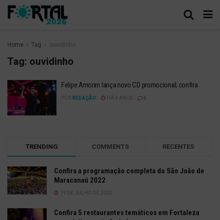
Home
Tag
ouvidinho
Tag:
ouvidinho
Felipe Amorim lança novo CD promocional; confira
POR
REDAÇÃO
HÁ 4 ANOS
0
TRENDING
COMMENTS
RECENTES
Confira a programação completa do São João de
Maracanaú 2022
19 DE JULHO DE 2022
Confira 5 restaurantes temáticos em Fortaleza