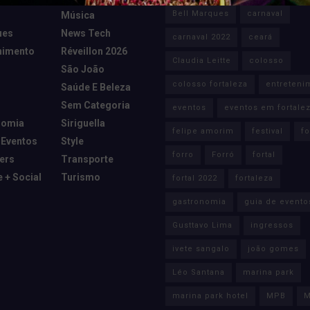
Bell Marques
carnaval
Música
ues
News Tech
carnaval 2022
ceará
nimento
Réveillon 2026
Claudia Leitte
colosso
São João
colosso fortaleza
entreteni
Saúde E Beleza
Sem Categoria
eventos
eventos em fortale
nomia
Siriguella
felipe amorim
festival
fo
 Eventos
Style
forro
Forró
fortal
cers
Transporte
e + Social
Turismo
fortal 2022
fortaleza
gastronomia
guia de evento
Gusttavo Lima
ingressos
ivete sangalo
joão gomes
Léo Santana
marina park
marina park hotel
MPB
M