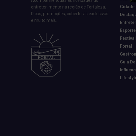
Acompanhe todas as novidades do
Cidade
entretenimento na região de Fortaleza.
Dicas, promoções, coberturas exclusivas
Destaq
e muito mais.
Entrete
Esporte
Festival
Fortal
Gastro
Guia De
Influen
Lifestyl