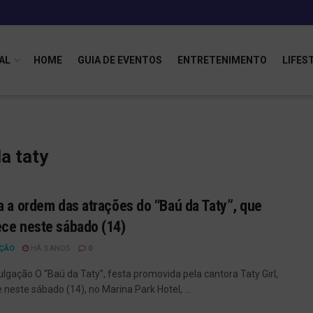
AL
HOME
GUIA DE EVENTOS
ENTRETENIMENTO
LIFES
a taty
a a ordem das atrações do “Baú da Taty”, que
ce neste sábado (14)
ÇÃO
HÁ 3 ANOS
0
ulgação O “Baú da Taty”, festa promovida pela cantora Taty Girl,
neste sábado (14), no Marina Park Hotel, ...