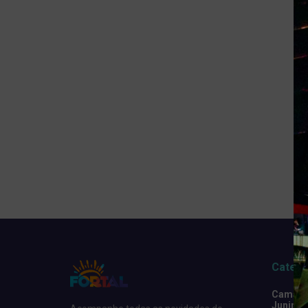
Catego
Camarot
Junino