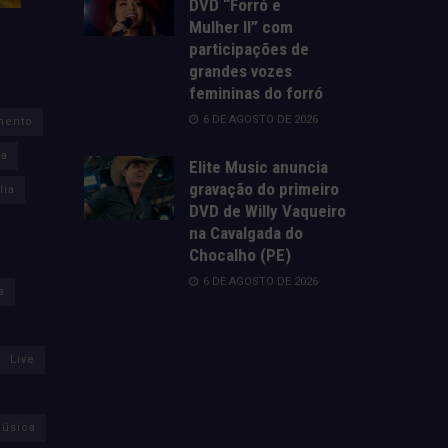
DVD “Forró e
Mulher II” com
participações de
grandes vozes
femininas do forró
6 DE AGOSTO DE 2026
mento
za
Elite Music anuncia
gravação do primeiro
lia
DVD de Willy Vaqueiro
na Cavalgada do
Chocalho (PE)
6 DE AGOSTO DE 2026
s
Live
úsica