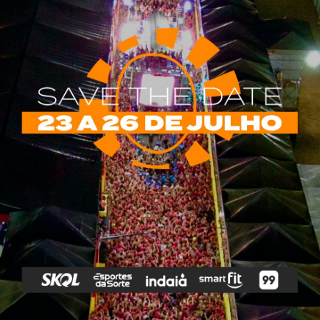
rias
Tags
e Vip
Marketing E
Anitta
Axé
Banda Eva
Negócios