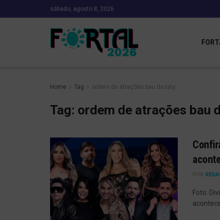
sábado, agosto 8, 2026
FORT
Home
Tag
ordem de atrações bau da taty
Tag:
ordem de atrações bau d
Confir
aconte
POR
REDA
Foto: Div
acontece 