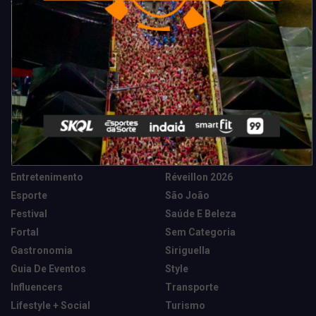
Categorias
Camarote Vip Junino
Marketing E Negócios
Cidade
Música
Destaques
News Tech
Entretenimento
Réveillon 2026
Esporte
São João
Festival
Saúde E Beleza
Fortal
Sem Categoria
Gastronomia
Siriguella
Guia De Eventos
Style
Influencers
Transporte
Lifestyle + Social
Turismo