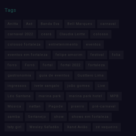
Tags
Anitta
Axé
Banda Eva
Bell Marques
carnaval
carnaval 2022
ceará
Claudia Leitte
colosso
colosso fortaleza
entretenimento
eventos
eventos em fortaleza
felipe amorim
festival
folia
forro
Forró
fortal
fortal 2022
fortaleza
gastronomia
guia de eventos
Gusttavo Lima
ingressos
ivete sangalo
joão gomes
Live
Léo Santana
marina park
marina park hotel
MPB
Música
nattan
Pagode
piseiro
pré-carnaval
samba
Sertanejo
show
shows em fortaleza
taty girl
Wesley Safadão
Xand Avião
zé vaqueiro