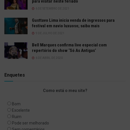
para visitar neste feriado
6 DE SETEMBRO DE 2021
Gusttavo Lima inicia venda de ingressos para
festival em navio luxuoso; saiba mais
9 DE JULHO DE 2021
Bell Marques confirma live especial com
repertório do show ‘Só As Antigas’
6 DE ABRIL DE 2020
Enquetes
Como está o meu site?
Bom
Excelente
Ruim
Pode ser melhorado
Sem comentários