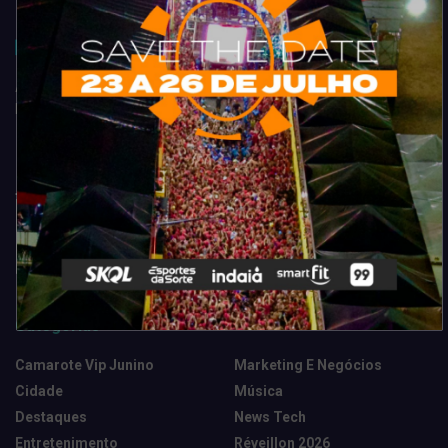
Acompanhe todas as novidades do entretenimento na região de
Fortaleza. Dicas, promoções, coberturas exclusivas e muito mais.
Categorias
Camarote Vip Junino
Marketing E Negócios
Cidade
Música
Destaques
News Tech
Entretenimento
Réveillon 2026