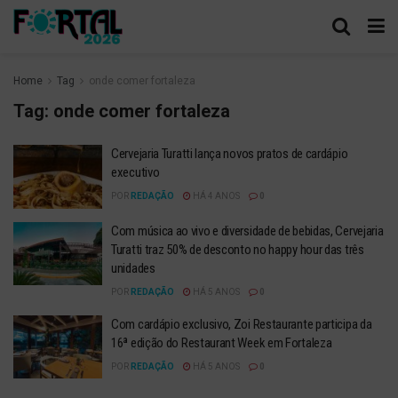
Home
Tag
onde comer fortaleza
Tag:
onde comer fortaleza
Cervejaria Turatti lança novos pratos de cardápio
executivo
POR
REDAÇÃO
HÁ 4 ANOS
0
Com música ao vivo e diversidade de bebidas, Cervejaria
Turatti traz 50% de desconto no happy hour das três
unidades
POR
REDAÇÃO
HÁ 5 ANOS
0
Com cardápio exclusivo, Zoi Restaurante participa da
16ª edição do Restaurant Week em Fortaleza
POR
REDAÇÃO
HÁ 5 ANOS
0