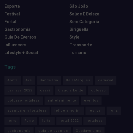
Esporte
São João
Festival
Saúde E Beleza
Fortal
Sem Categoria
Gastronomia
Siriguella
Guia De Eventos
Style
Influencers
Transporte
Lifestyle + Social
Turismo
Tags
Anitta
Axé
Banda Eva
Bell Marques
carnaval
carnaval 2022
ceará
Claudia Leitte
colosso
colosso fortaleza
entretenimento
eventos
eventos em fortaleza
felipe amorim
festival
folia
forro
Forró
fortal
fortal 2022
fortaleza
gastronomia
guia de eventos
Gusttavo Lima