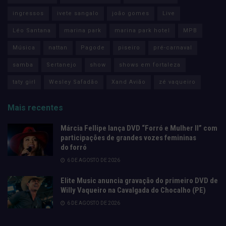
ingressos
ivete sangalo
joão gomes
Live
Léo Santana
marina park
marina park hotel
MPB
Música
nattan
Pagode
piseiro
pré-carnaval
samba
Sertanejo
show
shows em fortaleza
taty girl
Wesley Safadão
Xand Avião
zé vaqueiro
Mais recentes
Márcia Fellipe lança DVD “Forró e Mulher II” com
participações de grandes vozes femininas
do forró
6 DE AGOSTO DE 2026
Elite Music anuncia gravação do primeiro DVD de
Willy Vaqueiro na Cavalgada do Chocalho (PE)
6 DE AGOSTO DE 2026