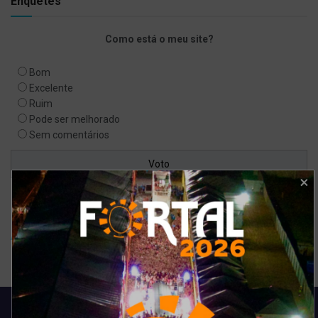
Enquetes
Como está o meu site?
Bom
Excelente
Ruim
Pode ser melhorado
Sem comentários
Ver resultados
Arquivo de enquete