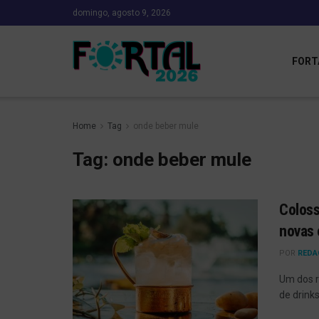
domingo, agosto 9, 2026
FORT
Home
Tag
onde beber mule
Tag:
onde beber mule
Coloss
novas 
POR
REDA
Um dos r
de drinks