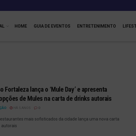
AL
HOME
GUIA DE EVENTOS
ENTRETENIMENTO
LIFES
o Fortaleza lança o ‘Mule Day’ e apresenta
opções de Mules na carta de drinks autorais
ÇÃO
HÁ 5 ANOS
0
estaurantes mais sofisticados da cidade lança uma nova carta
 autorais