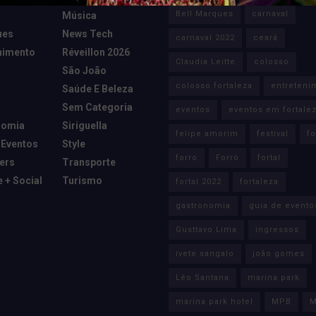
Bell Marques
carnaval
Música
ues
News Tech
carnaval 2022
ceará
nimento
Réveillon 2026
Claudia Leitte
colosso
São João
colosso fortaleza
entreteni
Saúde E Beleza
Sem Categoria
eventos
eventos em fortale
nomia
Siriguella
felipe amorim
festival
fo
 Eventos
Style
forro
Forró
fortal
cers
Transporte
e + Social
Turismo
fortal 2022
fortaleza
gastronomia
guia de evento
Gusttavo Lima
ingressos
ivete sangalo
joão gomes
Léo Santana
marina park
marina park hotel
MPB
M