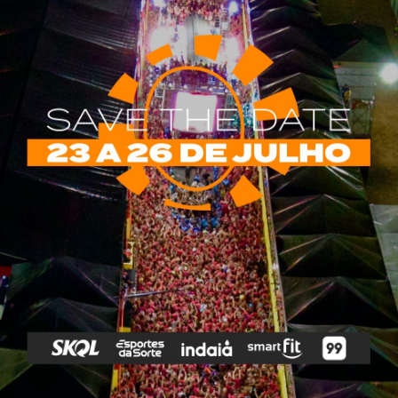
rias
Tags
e Vip
Marketing E
Anitta
Axé
Banda Eva
Negócios