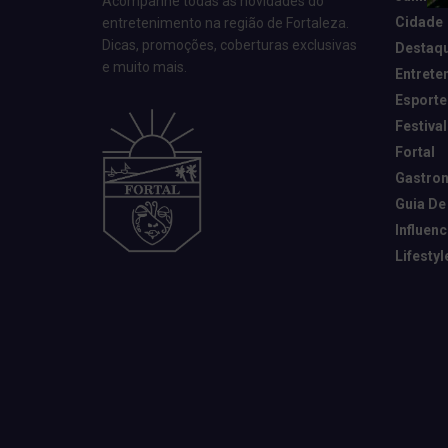
Acompanhe todas as novidades do
Cidade
entretenimento na região de Fortaleza.
Dicas, promoções, coberturas exclusivas
Destaq
e muito mais.
Entrete
Esporte
Festival
Fortal
Gastro
Guia De
Influen
Lifestyl