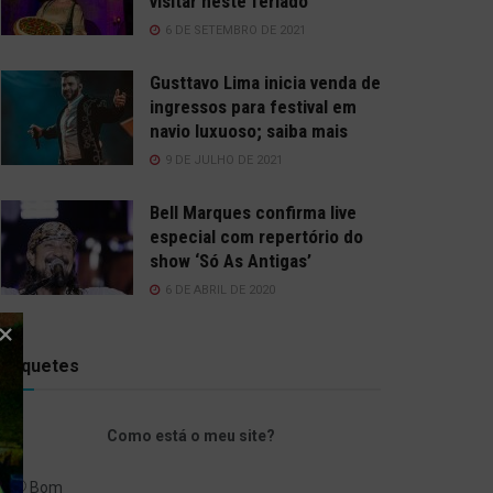
visitar neste feriado
6 DE SETEMBRO DE 2021
Gusttavo Lima inicia venda de
ingressos para festival em
navio luxuoso; saiba mais
9 DE JULHO DE 2021
Bell Marques confirma live
especial com repertório do
show ‘Só As Antigas’
6 DE ABRIL DE 2020
Enquetes
Como está o meu site?
Bom