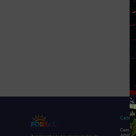
Catego
Camarot
Junino