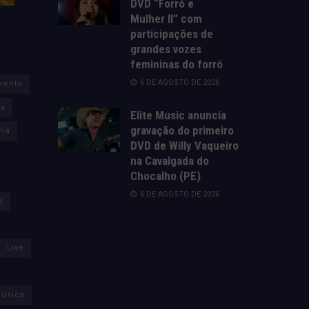
DVD “Forró e
Mulher II” com
participações de
grandes vozes
femininas do forró
6 DE AGOSTO DE 2026
mento
za
Elite Music anuncia
gravação do primeiro
lia
DVD de Willy Vaqueiro
na Cavalgada do
Chocalho (PE)
6 DE AGOSTO DE 2026
s
Live
úsica