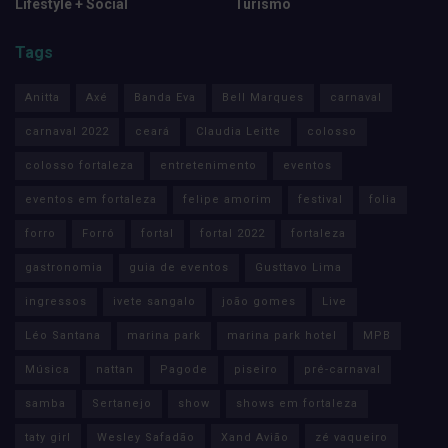
Lifestyle + Social
Turismo
Tags
Anitta
Axé
Banda Eva
Bell Marques
carnaval
carnaval 2022
ceará
Claudia Leitte
colosso
colosso fortaleza
entretenimento
eventos
eventos em fortaleza
felipe amorim
festival
folia
forro
Forró
fortal
fortal 2022
fortaleza
gastronomia
guia de eventos
Gusttavo Lima
ingressos
ivete sangalo
joão gomes
Live
Léo Santana
marina park
marina park hotel
MPB
Música
nattan
Pagode
piseiro
pré-carnaval
samba
Sertanejo
show
shows em fortaleza
taty girl
Wesley Safadão
Xand Avião
zé vaqueiro