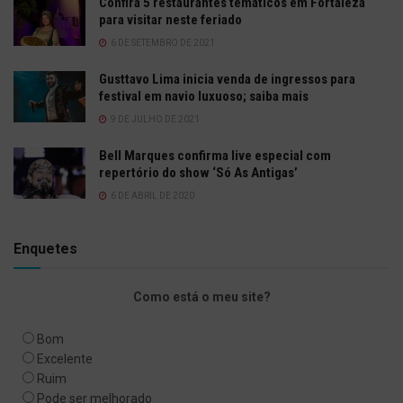
Confira 5 restaurantes temáticos em Fortaleza
para visitar neste feriado
6 DE SETEMBRO DE 2021
Gusttavo Lima inicia venda de ingressos para
festival em navio luxuoso; saiba mais
9 DE JULHO DE 2021
Bell Marques confirma live especial com
repertório do show ‘Só As Antigas’
6 DE ABRIL DE 2020
Enquetes
Como está o meu site?
Bom
Excelente
Ruim
Pode ser melhorado