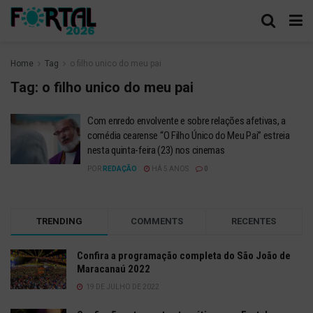
Home
Tag
o filho unico do meu pai
Tag:
o filho unico do meu pai
Com enredo envolvente e sobre relações afetivas, a
comédia cearense “O Filho Único do Meu Pai” estreia
nesta quinta-feira (23) nos cinemas
POR
REDAÇÃO
HÁ 5 ANOS
0
TRENDING
COMMENTS
RECENTES
Confira a programação completa do São João de
Maracanaú 2022
19 DE JULHO DE 2022