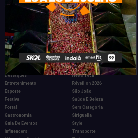
Categorias
Camarote Vip Junino
Marketing E Negócios
Cidade
Música
Destaques
News Tech
Entretenimento
Réveillon 2026
Esporte
São João
Festival
Saúde E Beleza
Fortal
Sem Categoria
Gastronomia
Siriguella
Guia De Eventos
Style
Influencers
Transporte