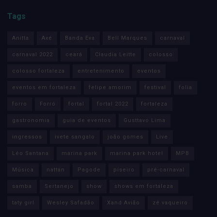
Tags
Anitta
Axé
Banda Eva
Bell Marques
carnaval
carnaval 2022
ceará
Claudia Leitte
colosso
colosso fortaleza
entretenimento
eventos
eventos em fortaleza
felipe amorim
festival
folia
forro
Forró
fortal
fortal 2022
fortaleza
gastronomia
guia de eventos
Gusttavo Lima
ingressos
ivete sangalo
joão gomes
Live
Léo Santana
marina park
marina park hotel
MPB
Música
nattan
Pagode
piseiro
pré-carnaval
samba
Sertanejo
show
shows em fortaleza
taty girl
Wesley Safadão
Xand Avião
zé vaqueiro