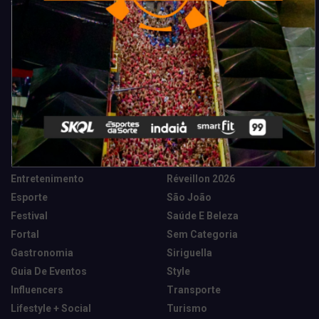
Categorias
Camarote Vip Junino
Marketing E Negócios
Cidade
Música
Destaques
News Tech
Entretenimento
Réveillon 2026
Esporte
São João
Festival
Saúde E Beleza
Fortal
Sem Categoria
Gastronomia
Siriguella
Guia De Eventos
Style
Influencers
Transporte
Lifestyle + Social
Turismo