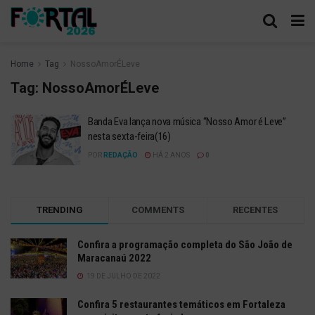
Home
Tag
NossoAmorÉLeve
Tag:
NossoAmorÉLeve
Banda Eva lança nova música “Nosso Amor é Leve”
nesta sexta-feira(16)
POR
REDAÇÃO
HÁ 2 ANOS
0
TRENDING
COMMENTS
RECENTES
Confira a programação completa do São João de
Maracanaú 2022
19 DE JULHO DE 2022
Confira 5 restaurantes temáticos em Fortaleza