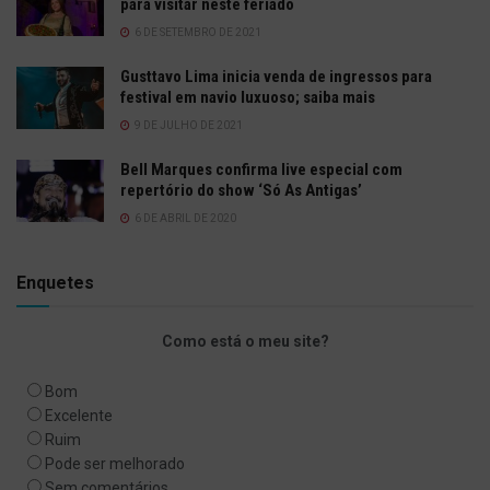
para visitar neste feriado
6 DE SETEMBRO DE 2021
Gusttavo Lima inicia venda de ingressos para
festival em navio luxuoso; saiba mais
9 DE JULHO DE 2021
Bell Marques confirma live especial com
repertório do show ‘Só As Antigas’
6 DE ABRIL DE 2020
Enquetes
Como está o meu site?
Bom
Excelente
Ruim
Pode ser melhorado
Sem comentários