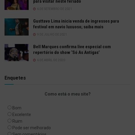
para visitar neste feriado
6 DE SETEMBRO DE 2021
Gusttavo Lima inicia venda de ingressos para
festival em navio luxuoso; saiba mais
9 DE JULHO DE 2021
Bell Marques confirma live especial com
repertório do show ‘Só As Antigas’
6 DE ABRIL DE 2020
Enquetes
Como está o meu site?
Bom
Excelente
Ruim
Pode ser melhorado
Sem comentários