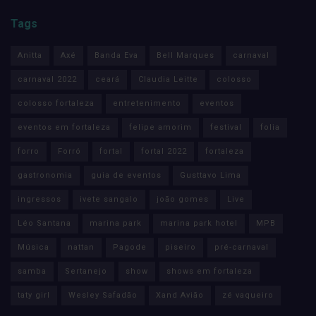
Tags
Anitta
Axé
Banda Eva
Bell Marques
carnaval
carnaval 2022
ceará
Claudia Leitte
colosso
colosso fortaleza
entretenimento
eventos
eventos em fortaleza
felipe amorim
festival
folia
forro
Forró
fortal
fortal 2022
fortaleza
gastronomia
guia de eventos
Gusttavo Lima
ingressos
ivete sangalo
joão gomes
Live
Léo Santana
marina park
marina park hotel
MPB
Música
nattan
Pagode
piseiro
pré-carnaval
samba
Sertanejo
show
shows em fortaleza
taty girl
Wesley Safadão
Xand Avião
zé vaqueiro