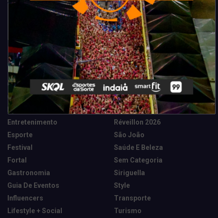
Categorias
Camarote Vip Junino
Marketing E Negócios
Cidade
Música
Destaques
News Tech
Entretenimento
Réveillon 2026
Esporte
São João
Festival
Saúde E Beleza
Fortal
Sem Categoria
Gastronomia
Siriguella
Guia De Eventos
Style
Influencers
Transporte
Lifestyle + Social
Turismo