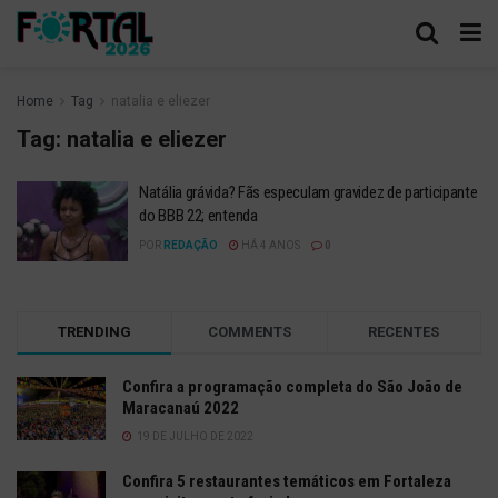
Home
Tag
natalia e eliezer
Tag:
natalia e eliezer
Natália grávida? Fãs especulam gravidez de participante
do BBB 22; entenda
POR
REDAÇÃO
HÁ 4 ANOS
0
TRENDING
COMMENTS
RECENTES
Confira a programação completa do São João de
Maracanaú 2022
19 DE JULHO DE 2022
Confira 5 restaurantes temáticos em Fortaleza