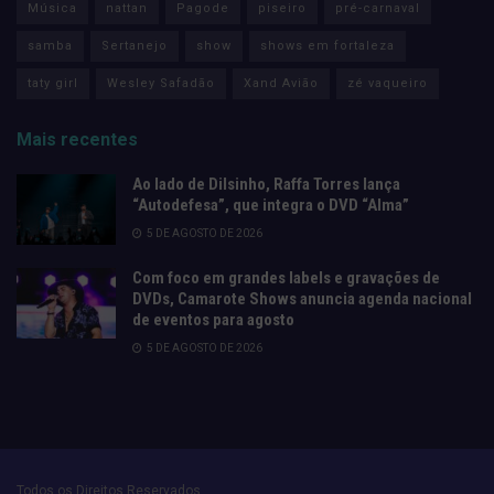
Música
nattan
Pagode
piseiro
pré-carnaval
samba
Sertanejo
show
shows em fortaleza
taty girl
Wesley Safadão
Xand Avião
zé vaqueiro
Mais recentes
Ao lado de Dilsinho, Raffa Torres lança
“Autodefesa”, que integra o DVD “Alma”
5 DE AGOSTO DE 2026
Com foco em grandes labels e gravações de
DVDs, Camarote Shows anuncia agenda nacional
de eventos para agosto
5 DE AGOSTO DE 2026
Todos os Direitos Reservados