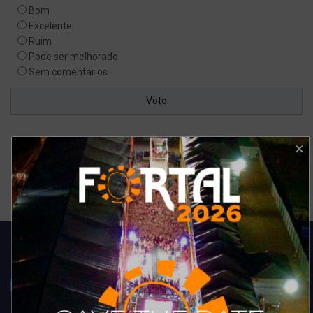
Bom
Excelente
Ruim
Pode ser melhorado
Sem comentários
Ver resultados
Arquivo de enquete