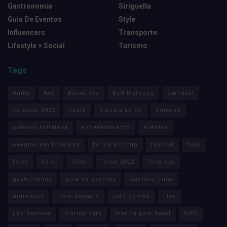
Gastronomia
Siriguella
Guia De Eventos
Style
Influencers
Transporte
Lifestyle + Social
Turismo
Tags
Anitta
Axé
Banda Eva
Bell Marques
carnaval
carnaval 2022
ceará
Claudia Leitte
colosso
colosso fortaleza
entretenimento
eventos
eventos em fortaleza
felipe amorim
festival
folia
forro
Forró
fortal
fortal 2022
fortaleza
gastronomia
guia de eventos
Gusttavo Lima
ingressos
ivete sangalo
joão gomes
Live
Léo Santana
marina park
marina park hotel
MPB