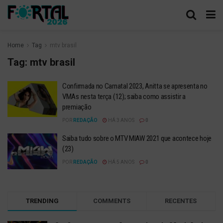
Home
Tag
mtv brasil
Tag:
mtv brasil
Confirmada no Carnatal 2023, Anitta se apresenta no
VMAs nesta terça (12); saiba como assistir a
premiação
POR
REDAÇÃO
HÁ 3 ANOS
0
Saiba tudo sobre o MTV MIAW 2021 que acontece hoje
(23)
POR
REDAÇÃO
HÁ 5 ANOS
0
TRENDING
COMMENTS
RECENTES