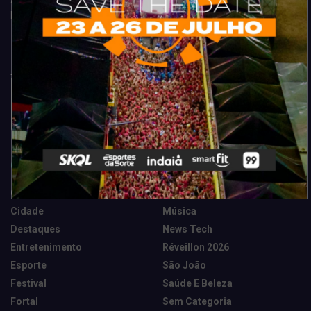
Acompanhe todas as novidades do entretenimento na região de
Fortaleza. Dicas, promoções, coberturas exclusivas e muito mais.
Categorias
Camarote Vip Junino
Marketing E Negócios
Cidade
Música
Destaques
News Tech
Entretenimento
Réveillon 2026
Esporte
São João
Festival
Saúde E Beleza
Fortal
Sem Categoria