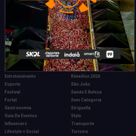
Categorias
Camarote Vip Junino
Marketing E Negócios
Cidade
Música
Destaques
News Tech
Entretenimento
Réveillon 2026
Esporte
São João
Festival
Saúde E Beleza
Fortal
Sem Categoria
Gastronomia
Siriguella
Guia De Eventos
Style
Influencers
Transporte
Lifestyle + Social
Turismo