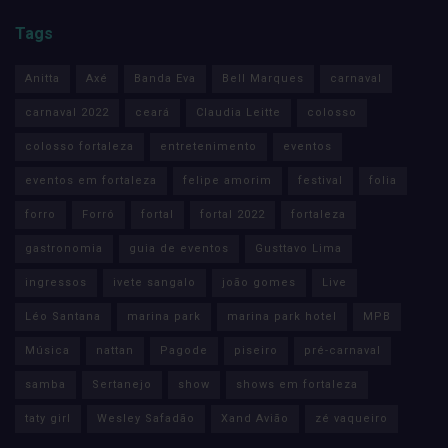
Tags
Anitta
Axé
Banda Eva
Bell Marques
carnaval
carnaval 2022
ceará
Claudia Leitte
colosso
colosso fortaleza
entretenimento
eventos
eventos em fortaleza
felipe amorim
festival
folia
forro
Forró
fortal
fortal 2022
fortaleza
gastronomia
guia de eventos
Gusttavo Lima
ingressos
ivete sangalo
joão gomes
Live
Léo Santana
marina park
marina park hotel
MPB
Música
nattan
Pagode
piseiro
pré-carnaval
samba
Sertanejo
show
shows em fortaleza
taty girl
Wesley Safadão
Xand Avião
zé vaqueiro