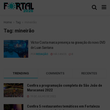
Home
Tag
mineirão
Tag:
mineirão
Víctor Costa marca presença na gravação do novo DVD
de Luan Santana
POR
REDAÇÃO
HÁ 3 ANOS
0
TRENDING
COMMENTS
RECENTES
Confira a programação completa do São João de
Maracanaú 2022
19 DE JULHO DE 2022
Confira 5 restaurantes temáticos em Fortaleza