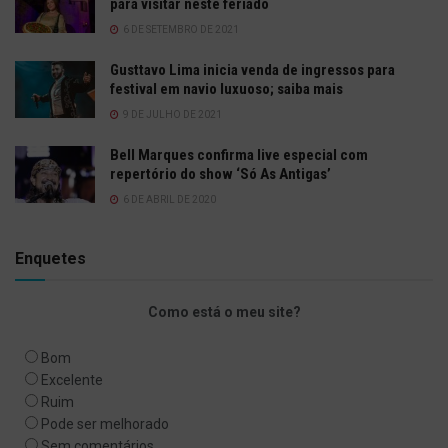
para visitar neste feriado
6 DE SETEMBRO DE 2021
Gusttavo Lima inicia venda de ingressos para
festival em navio luxuoso; saiba mais
9 DE JULHO DE 2021
Bell Marques confirma live especial com
repertório do show ‘Só As Antigas’
6 DE ABRIL DE 2020
Enquetes
Como está o meu site?
Bom
Excelente
Ruim
Pode ser melhorado
Sem comentários