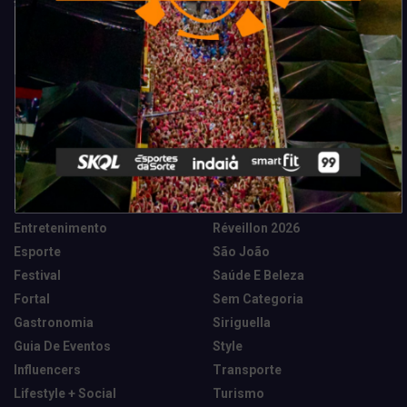
Categorias
Camarote Vip Junino
Marketing E Negócios
Cidade
Música
Destaques
News Tech
Entretenimento
Réveillon 2026
Esporte
São João
Festival
Saúde E Beleza
Fortal
Sem Categoria
Gastronomia
Siriguella
Guia De Eventos
Style
Influencers
Transporte
Lifestyle + Social
Turismo