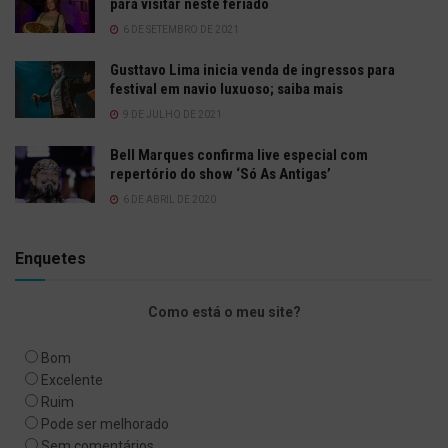
para visitar neste feriado
6 DE SETEMBRO DE 2021
Gusttavo Lima inicia venda de ingressos para
festival em navio luxuoso; saiba mais
9 DE JULHO DE 2021
Bell Marques confirma live especial com
repertório do show ‘Só As Antigas’
6 DE ABRIL DE 2020
Enquetes
Como está o meu site?
Bom
Excelente
Ruim
Pode ser melhorado
Sem comentários