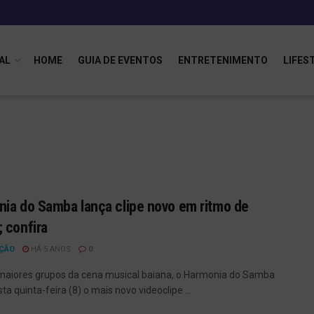
AL
HOME
GUIA DE EVENTOS
ENTRETENIMENTO
LIFES
ia do Samba lança clipe novo em ritmo de
 confira
ÇÃO
HÁ 5 ANOS
0
aiores grupos da cena musical baiana, o Harmonia do Samba
ta quinta-feira (8) o mais novo videoclipe ...