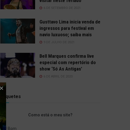
visitar neste feriado
6 DE SETEMBRO DE 2021
Gusttavo Lima inicia venda de
ingressos para festival em
navio luxuoso; saiba mais
9 DE JULHO DE 2021
Bell Marques confirma live
especial com repertório do
show ‘Só As Antigas’
6 DE ABRIL DE 2020
Enquetes
Como está o meu site?
Bom