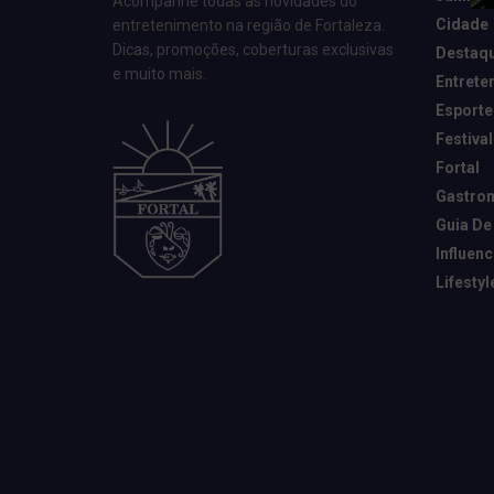
Acompanhe todas as novidades do
Cidade
entretenimento na região de Fortaleza.
Dicas, promoções, coberturas exclusivas
Destaq
e muito mais.
Entrete
Esporte
Festival
Fortal
Gastro
Guia De
Influen
Lifestyl