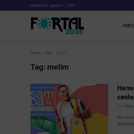
sexta-feira, agosto 7, 2026
FORT
Home
Tag
melim
Tag:
melim
Harmon
samba;
POR
REDA
Um dos m
lança nes