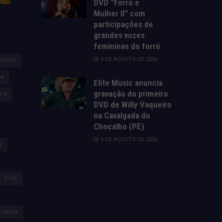
DVD “Forró e
Mulher II” com
participações de
grandes vozes
femininas do forró
6 DE AGOSTO DE 2026
mento
za
Elite Music anuncia
gravação do primeiro
lia
DVD de Willy Vaqueiro
na Cavalgada do
Chocalho (PE)
6 DE AGOSTO DE 2026
s
Live
úsica