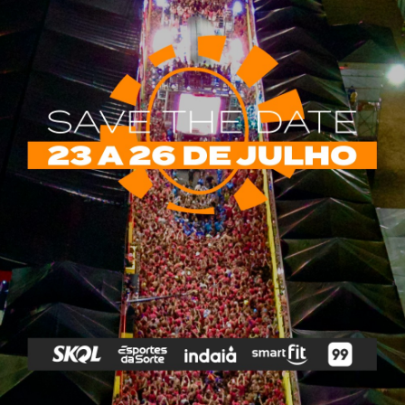
rias
Tags
e Vip
Marketing E
Anitta
Axé
Banda Eva
Negócios