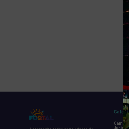
Catego
Camarot
Junino