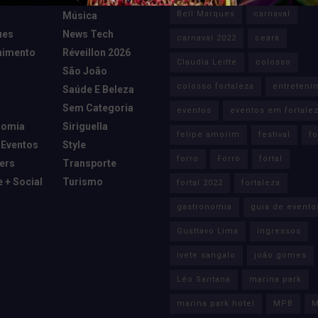
Bell Marques
carnaval
Música
ues
News Tech
carnaval 2022
ceará
nimento
Réveillon 2026
Claudia Leitte
colosso
São João
colosso fortaleza
entreteni
Saúde E Beleza
Sem Categoria
eventos
eventos em fortale
nomia
Siriguella
felipe amorim
festival
fo
 Eventos
Style
forro
Forró
fortal
cers
Transporte
e + Social
Turismo
fortal 2022
fortaleza
gastronomia
guia de evento
Gusttavo Lima
ingressos
ivete sangalo
joão gomes
Léo Santana
marina park
marina park hotel
MPB
M