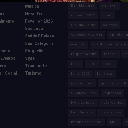
Bell Marques
carnaval
Música
ues
News Tech
carnaval 2022
ceará
nimento
Réveillon 2026
Claudia Leitte
colosso
São João
colosso fortaleza
entreteni
Saúde E Beleza
Sem Categoria
eventos
eventos em fortale
nomia
Siriguella
felipe amorim
festival
fo
 Eventos
Style
forro
Forró
fortal
cers
Transporte
e + Social
Turismo
fortal 2022
fortaleza
gastronomia
guia de evento
Gusttavo Lima
ingressos
ivete sangalo
joão gomes
Léo Santana
marina park
marina park hotel
MPB
M