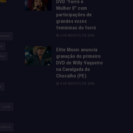
DVD “Forró e
Mulher II” com
participações de
grandes vozes
femininas do forró
6 DE AGOSTO DE 2026
mento
za
Elite Music anuncia
gravação do primeiro
lia
DVD de Willy Vaqueiro
na Cavalgada do
Chocalho (PE)
6 DE AGOSTO DE 2026
s
Live
úsica