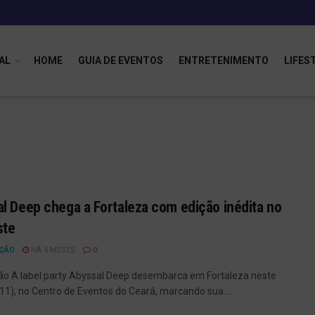
AL
HOME
GUIA DE EVENTOS
ENTRETENIMENTO
LIFES
l Deep chega a Fortaleza com edição inédita no
ste
ÇÃO
HÁ 4 MESES
0
ão A label party Abyssal Deep desembarca em Fortaleza neste
11), no Centro de Eventos do Ceará, marcando sua ...