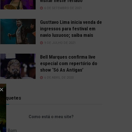
visitar neste feriado
6 DE SETEMBRO DE 2021
Gusttavo Lima inicia venda de
ingressos para festival em
navio luxuoso; saiba mais
9 DE JULHO DE 2021
Bell Marques confirma live
especial com repertório do
show ‘Só As Antigas’
6 DE ABRIL DE 2020
Enquetes
Como está o meu site?
Bom