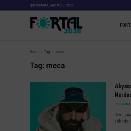
quinta-feira, agosto 6, 2026
FORT
Home
Tag
meca
Tag:
meca
Abyssa
Norde
POR
REDA
Divulgaç
sábado (