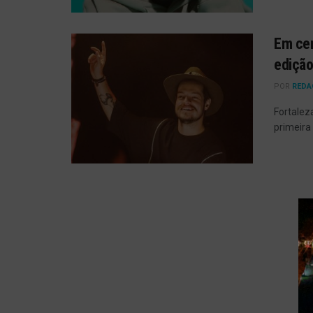
Em cen
edição
POR
REDA
Fortalez
primeira 