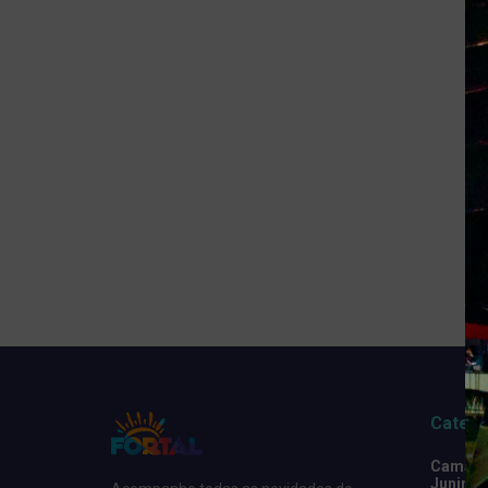
Catego
Camarot
Junino