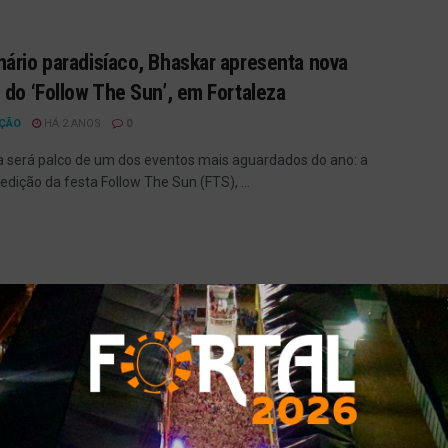
ário paradisíaco, Bhaskar apresenta nova
 do ‘Follow The Sun’, em Fortaleza
ÇÃO
HÁ 2 ANOS
0
a será palco de um dos eventos mais aguardados do ano: a
edição da festa Follow The Sun (FTS), ...