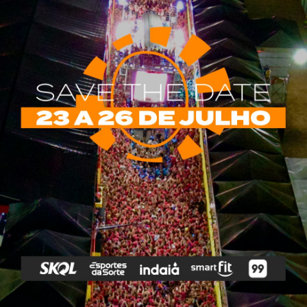
rias
Tags
e Vip
Marketing E
Anitta
Axé
Banda Eva
Negócios