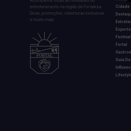
Acompanhe todas as novidades do
Cidade
entretenimento na região de Fortaleza.
Dicas, promoções, coberturas exclusivas
Destaq
e muito mais.
Entrete
Esporte
Festival
Fortal
Gastro
Guia De
Influen
Lifestyl