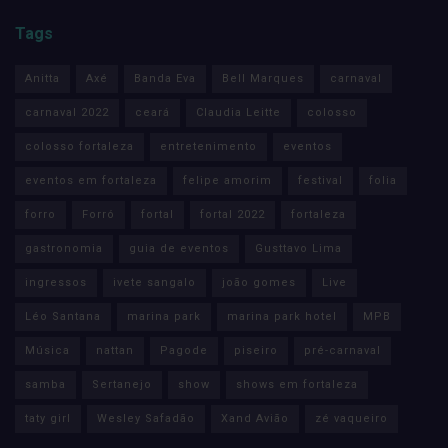
Tags
Anitta
Axé
Banda Eva
Bell Marques
carnaval
carnaval 2022
ceará
Claudia Leitte
colosso
colosso fortaleza
entretenimento
eventos
eventos em fortaleza
felipe amorim
festival
folia
forro
Forró
fortal
fortal 2022
fortaleza
gastronomia
guia de eventos
Gusttavo Lima
ingressos
ivete sangalo
joão gomes
Live
Léo Santana
marina park
marina park hotel
MPB
Música
nattan
Pagode
piseiro
pré-carnaval
samba
Sertanejo
show
shows em fortaleza
taty girl
Wesley Safadão
Xand Avião
zé vaqueiro