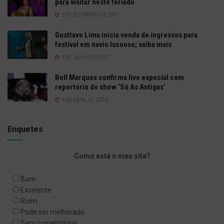
para visitar neste feriado
6 DE SETEMBRO DE 2021
Gusttavo Lima inicia venda de ingressos para
festival em navio luxuoso; saiba mais
9 DE JULHO DE 2021
Bell Marques confirma live especial com
repertório do show ‘Só As Antigas’
6 DE ABRIL DE 2020
Enquetes
Como está o meu site?
Bom
Excelente
Ruim
Pode ser melhorado
Sem comentários