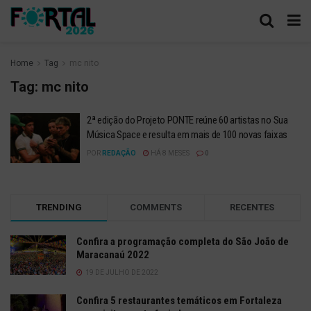
Home
Tag
mc nito
Tag:
mc nito
2ª edição do Projeto PONTE reúne 60 artistas no Sua
Música Space e resulta em mais de 100 novas faixas
POR
REDAÇÃO
HÁ 8 MESES
0
TRENDING
COMMENTS
RECENTES
Confira a programação completa do São João de
Maracanaú 2022
19 DE JULHO DE 2022
Confira 5 restaurantes temáticos em Fortaleza