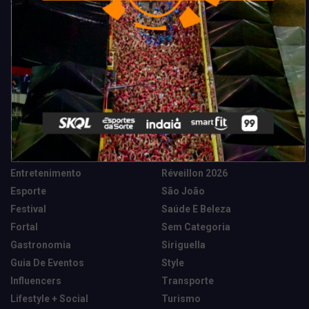
Categorias
Camarote Vip Junino
Marketing E Negócios
Cidade
Música
Destaques
News Tech
Entretenimento
Réveillon 2026
Esporte
São João
Festival
Saúde E Beleza
Fortal
Sem Categoria
Gastronomia
Siriguella
Guia De Eventos
Style
Influencers
Transporte
Lifestyle + Social
Turismo