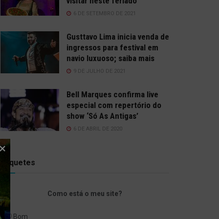
visitar neste feriado
6 DE SETEMBRO DE 2021
Gusttavo Lima inicia venda de
ingressos para festival em
navio luxuoso; saiba mais
9 DE JULHO DE 2021
Bell Marques confirma live
especial com repertório do
show ‘Só As Antigas’
6 DE ABRIL DE 2020
Enquetes
Como está o meu site?
Bom