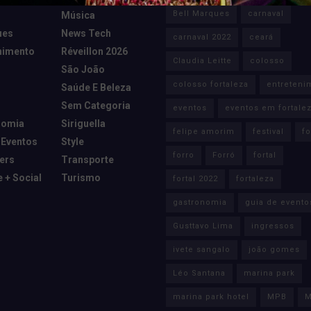
Bell Marques
carnaval
Música
ues
News Tech
carnaval 2022
ceará
nimento
Réveillon 2026
Claudia Leitte
colosso
São João
colosso fortaleza
entreteni
Saúde E Beleza
Sem Categoria
eventos
eventos em fortale
nomia
Siriguella
felipe amorim
festival
fo
 Eventos
Style
forro
Forró
fortal
cers
Transporte
e + Social
Turismo
fortal 2022
fortaleza
gastronomia
guia de evento
Gusttavo Lima
ingressos
ivete sangalo
joão gomes
Léo Santana
marina park
marina park hotel
MPB
M