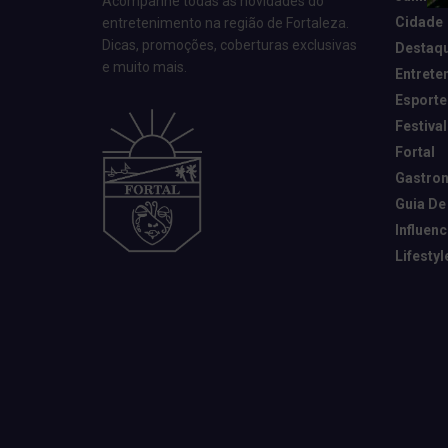
Acompanhe todas as novidades do
Cidade
entretenimento na região de Fortaleza.
Dicas, promoções, coberturas exclusivas
Destaq
e muito mais.
Entrete
Esporte
Festival
Fortal
Gastro
Guia De
Influen
Lifestyl