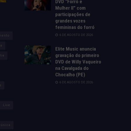
DVD “Forró e
Mulher II” com
participações de
grandes vozes
femininas do forró
6 DE AGOSTO DE 2026
mento
za
Elite Music anuncia
gravação do primeiro
lia
DVD de Willy Vaqueiro
na Cavalgada do
Chocalho (PE)
6 DE AGOSTO DE 2026
s
Live
úsica