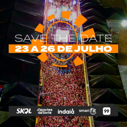
rias
Tags
e Vip
Marketing E
Anitta
Axé
Banda Eva
Negócios