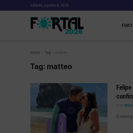
sábado, agosto 8, 2026
FORT
Home
Tag
matteo
Tag:
matteo
Felipe
confir
POR
REDA
O novo p