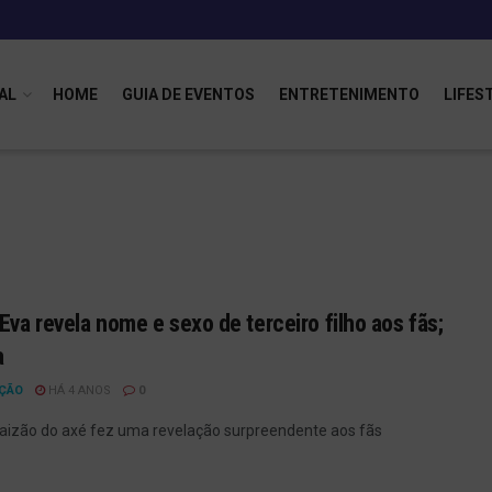
AL
HOME
GUIA DE EVENTOS
ENTRETENIMENTO
LIFES
 Eva revela nome e sexo de terceiro filho aos fãs;
a
ÇÃO
HÁ 4 ANOS
0
aizão do axé fez uma revelação surpreendente aos fãs