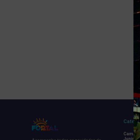
Catego
Camarot
Junino